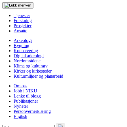
Tjenester
Forskning
Prosjekter
Ansatte
Arkeologi
Bygning
Konservering
Digital arkeologi
Nordområdene
Klima og kulturarv
Kirker og kirkesteder
Kulturmiljøer og planarbeid
Om oss
Jobb i NIKU
Lenke til blogg
Publikasjoner
Nyheter
Personvernerklæring
English
Søk