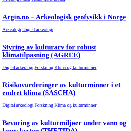
Argin.no – Arkeologisk geofysikk i Norge
Arkeologi
Digital arkeologi
Styring av kulturarv for robust
klimatilpasning (AGREE)
Digital arkeologi
Forskning
Klima og kulturminner
Risikovurderinger av kulturminner i et
endret klima (SASCHA)
Digital arkeologi
Forskning
Klima og kulturminner
Bevaring av kulturmiljøer under vann og
langs kysten (THETIDA)