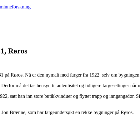
31, Røros
 på Røros. Nå er den nymalt med farger fra 1922, selv om bygningen er 
rfor må det tas hensyn til autentisitet og tidligere fargesettinger når 
22, satt han inn store butikkvinduer og flyttet trapp og inngangsdør. Si
ed Jon Brænne, som har fargeundersøkt en rekke bygninger på Røros.