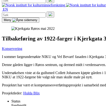
etter:
Søk
EN
Søk
etter:
Søk
Meny
Tilbakeføring av 1922-farger i Kjerkgata 
Konservering
I sommer fargeundersøkte NIKU og Vel Bevart! fasaden i Kjerkgata 31
Denne gården ligger i Røros sentrum, og dermed midt i verdensarven. De
Undersøkelsen viste at da gullsmed Collett Johansen kjøpte gården i 19
NIKU at 1922-fargene ble valgt når man skulle male på nytt.
Prosjektet har vært et kompetanseoverføringsprosjekt i samarbeid m
Prosjektleder:
Hulda Blix
Status
Ferdigstilt