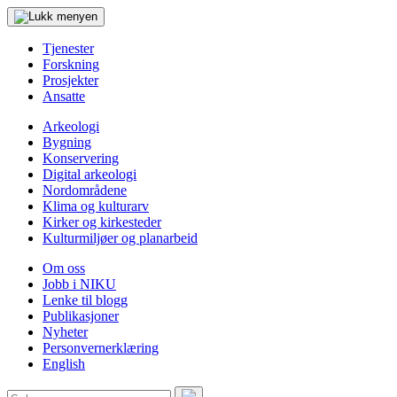
Tjenester
Forskning
Prosjekter
Ansatte
Arkeologi
Bygning
Konservering
Digital arkeologi
Nordområdene
Klima og kulturarv
Kirker og kirkesteder
Kulturmiljøer og planarbeid
Om oss
Jobb i NIKU
Lenke til blogg
Publikasjoner
Nyheter
Personvernerklæring
English
Søk