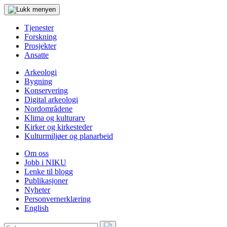
Tjenester
Forskning
Prosjekter
Ansatte
Arkeologi
Bygning
Konservering
Digital arkeologi
Nordområdene
Klima og kulturarv
Kirker og kirkesteder
Kulturmiljøer og planarbeid
Om oss
Jobb i NIKU
Lenke til blogg
Publikasjoner
Nyheter
Personvernerklæring
English
Søk