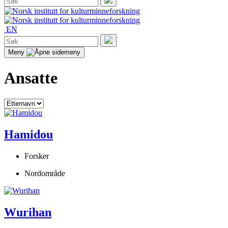
etter:
Søk
EN
Søk
etter:
Søk
Meny
Ansatte
Hamidou
Forsker
Nordområde
Wurihan