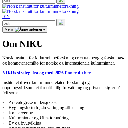
etter:
Søk
EN
Søk
etter:
Søk
Meny
Om NIKU
Norsk institutt for kulturminneforskning er et uavhengig forsknings-
og kompetansemiljø for norske og internasjonale kulturminner.
NIKUs strategi fra og med 2026 finner du her
Instituttet driver kulturminnerelatert forskning og
oppdragsvirksomhet for offentlig forvaltning og private aktører på
felt som:
• Arkeologiske undersøkelser
• Bygningshistorie, -bevaring og -tilpasning
• Konservering
• Kulturminner og klimaforandring
• By og byutvikling