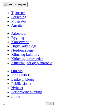
Tjenester
Forskning
Prosjekter
Ansatte
Arkeologi
Bygning
Konservering
Digital arkeologi
Nordområdene
Klima og kulturarv
Kirker og kirkesteder
Kulturmiljøer og planarbeid
Om oss
Jobb i NIKU
Lenke til blogg
Publikasjoner
Nyheter
Personvernerklæring
English
Søk