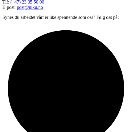
Tlf:
(+47) 23 35 50 00
E-post:
post@niku.no
Synes du arbeidet vårt er like spennende som oss? Følg oss på: