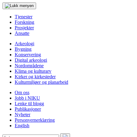
Tjenester
Forskning
Prosjekter
Ansatte
Arkeologi
Bygning
Konservering
Digital arkeologi
Nordområdene
Klima og kulturarv
Kirker og kirkesteder
Kulturmiljøer og planarbeid
Om oss
Jobb i NIKU
Lenke til blogg
Publikasjoner
Nyheter
Personvernerklæring
English
Søk