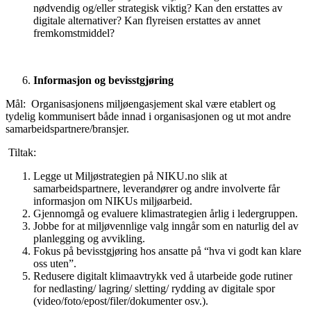
nødvendig og/eller strategisk viktig? Kan den erstattes av
digitale alternativer? Kan flyreisen erstattes av annet
fremkomstmiddel?
Informasjon og bevisstgjøring
Mål:
Organisasjonens miljøengasjement skal være etablert og
tydelig kommunisert både innad i organisasjonen og ut mot andre
samarbeidspartnere/bransjer.
T
iltak:
Legge ut Miljøstrategien på NIKU.no slik at
samarbeidspartnere, leverandører og andre involverte får
informasjon om NIKUs miljøarbeid.
Gjennomgå og evaluere klimastrategien årlig i ledergruppen.
Jobbe for at miljøvennlige valg inngår som en naturlig del av
planlegging og avvikling.
Fokus på bevisstgjøring hos ansatte på “hva vi godt kan klare
oss uten”.
Redusere digitalt klimaavtrykk ved å
u
tarbeide gode rutiner
for nedlasting/ lagring/ sletting/ rydding av digitale spor
(video/foto/epost/filer/dokumenter osv.).