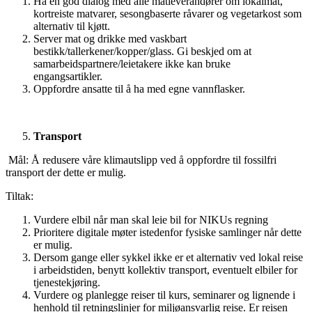
Ha en god dialog med alle matleverandører om lokalmat,
kortreiste matvarer, sesongbaserte råvarer og vegetarkost som
alternativ til kjøtt.
Server mat og drikke med vaskbart
bestikk/tallerkener/kopper/glass. Gi beskjed om at
samarbeidspartnere/leietakere ikke kan bruke
engangsartikler.
Oppfordre ansatte til å ha med egne vannflasker.
Transport
Mål: Å redusere våre klimautslipp ved å oppfordre til fossilfri
transport der dette er mulig.
Tiltak:
Vurdere elbil når man skal leie bil for NIKUs regning
Prioritere digitale møter istedenfor fysiske samlinger når dette
er mulig.
Dersom gange eller sykkel ikke er et alternativ ved lokal reise
i arbeidstiden, benytt kollektiv transport, eventuelt elbiler for
tjenestekjøring.
Vurdere og planlegge reiser til kurs, seminarer og lignende i
henhold til retningslinjer for miljøansvarlig reise. Er reisen