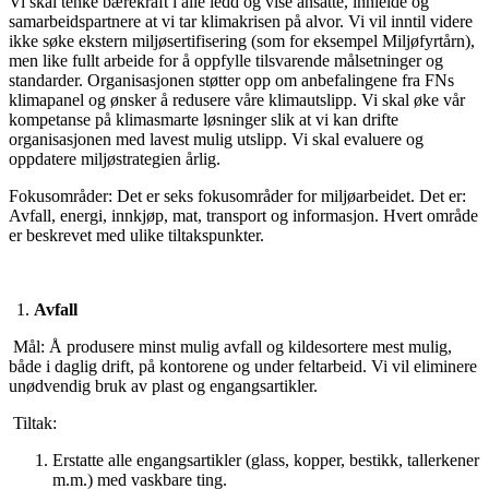
Vi skal tenke bærekraft i alle ledd og vise ansatte, innleide og
samarbeidspartnere at vi tar klimakrisen på alvor. Vi vil inntil videre
ikke søke ekstern miljøsertifisering (som for eksempel Miljøfyrtårn),
men like fullt arbeide for å oppfylle tilsvarende målsetninger og
standarder. Organisasjonen støtter opp om anbefalingene fra FNs
klimapanel og ønsker å redusere våre klimautslipp. Vi skal øke vår
kompetanse på klimasmarte løsninger slik at vi kan drifte
organisasjonen med lavest mulig utslipp. Vi skal evaluere og
oppdatere miljøstrategien årlig.
Fokusområder: Det er seks fokusområder for miljøarbeidet. Det er:
Avfall, energi, innkjøp, mat, transport og informasjon. Hvert område
er beskrevet med ulike tiltakspunkter.
1.
Avfall
Mål:
Å produsere minst mulig avfall og kildesortere mest mulig,
både i daglig drift, på kontorene og under feltarbeid. Vi vil eliminere
unødvendig bruk av plast og engangsartikler.
Tiltak:
Erstatte alle engangsartikler (glass, kopper, bestikk, tallerkener
m.m.) med vaskbare ting.