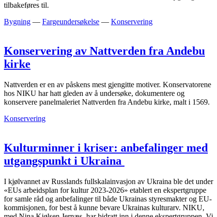
tilbakeføres til.
Bygning
—
Fargeundersøkelse
—
Konservering
Konservering av Nattverden fra Andebu
kirke
Nattverden er en av påskens mest gjengitte motiver. Konservatorene
hos NIKU har hatt gleden av å undersøke, dokumentere og
konservere panelmaleriet Nattverden fra Andebu kirke, malt i 1569.
Konservering
Kulturminner i kriser: anbefalinger med
utgangspunkt i Ukraina
I kjølvannet av Russlands fullskalainvasjon av Ukraina ble det under
«EUs arbeidsplan for kultur 2023-2026» etablert en ekspertgruppe
for samle råd og anbefalinger til både Ukrainas styresmakter og EU-
kommisjonen, for best å kunne bevare Ukrainas kulturarv. NIKU,
med Nina Kjølsen Jernæs, har bidratt inn i denne ekspertgruppen. Vi