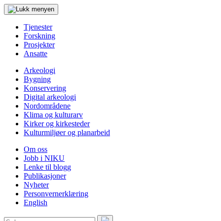
Tjenester
Forskning
Prosjekter
Ansatte
Arkeologi
Bygning
Konservering
Digital arkeologi
Nordområdene
Klima og kulturarv
Kirker og kirkesteder
Kulturmiljøer og planarbeid
Om oss
Jobb i NIKU
Lenke til blogg
Publikasjoner
Nyheter
Personvernerklæring
English
Søk