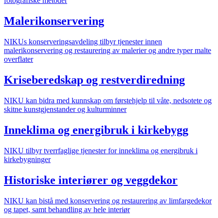
fotografiske metoder
Malerikonservering
NIKUs konserveringsavdeling tilbyr tjenester innen
malerikonservering og restaurering av malerier og andre typer malte
overflater
Kriseberedskap og restverdiredning
NIKU kan bidra med kunnskap om førstehjelp til våte, nedsotete og
skitne kunstgjenstander og kulturminner
Inneklima og energibruk i kirkebygg
NIKU tilbyr tverrfaglige tjenester for inneklima og energibruk i
kirkebygninger
Historiske interiører og veggdekor
NIKU kan bistå med konservering og restaurering av limfargedekor
og tapet, samt behandling av hele interiør