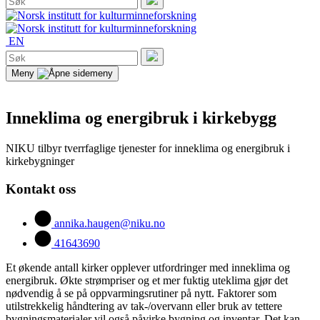
etter:
Søk
EN
Søk
etter:
Søk
Meny
Inneklima og energibruk i kirkebygg
NIKU tilbyr tverrfaglige tjenester for inneklima og energibruk i
kirkebygninger
Kontakt oss
annika.haugen@niku.no
41643690
Et økende antall kirker opplever utfordringer med inneklima og
energibruk. Økte strømpriser og et mer fuktig uteklima gjør det
nødvendig å se på oppvarmingsrutiner på nytt. Faktorer som
utilstrekkelig håndtering av tak-/overvann eller bruk av tettere
bygningsmaterialer vil også påvirke bygning og inventar. Det kan