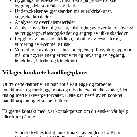
Bygningsundersøkelser, med fokus på problematiske
bygningsdeler/områder og skader
Undersøkelser av gjenstander, malerier/kirkekunst,
vegg-/kalkmalerier
Analyser av overflatematerialer
Analyse av salter, algevekst, misfarging av overflater, påvekst
av muggsopp, råtesoppskader og angrep av ulike skadedyr
Logging av inne- og uteklima, tolkning av resultater og
vurdering av eventuelle tiltak
Vurderinger av dagens situasjon og energiforsyning opp mot
mål om høyere energieffektivitet og bevaring av bygning,
inneklima, interiør og kirkekunst
Vi lager konkrete handlingsplaner
Ut fra dette danner vi en plan for å kartlegge og forbedre
inneklimaet og forebygge mot- og utbedre eventuelle skader, i tett
dialog med kirkeverge/forvalter. Dette kan bestå av en konkret
handlingsplan og et sett av rutiner.
Ta gjerne kontakt med vår kontaktperson om du ønsker vår hjelp
eller lurer på noe.
Skader skyldes trolig inneklima
En av englene fra Kinn