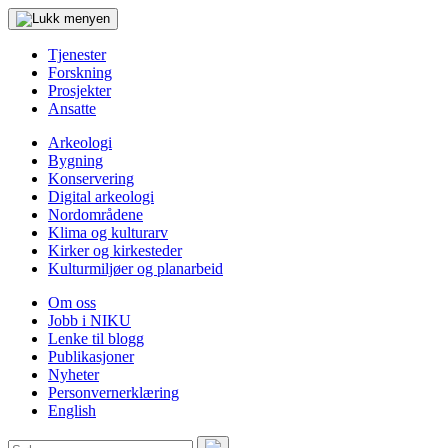
Tjenester
Forskning
Prosjekter
Ansatte
Arkeologi
Bygning
Konservering
Digital arkeologi
Nordområdene
Klima og kulturarv
Kirker og kirkesteder
Kulturmiljøer og planarbeid
Om oss
Jobb i NIKU
Lenke til blogg
Publikasjoner
Nyheter
Personvernerklæring
English
Søk