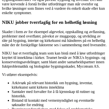
være krevende å forstå hvilke utfordringer man står ovenfor og
hvilke løsninger som finnes ved å vurdere én enkelt skade eller kun
enkelte symptomer.
NIKU jobber tverrfaglig for en helhetlig løsning
Skader i form av for eksempel algevekst, oppskalling og avflassing,
problemer med overflater, påvekst av muggsopp, og utvikling av
råte på bygning, interiør og kirkekunst må håndteres på en helhetlig
måte der de forskjellige faktorene ses i sammenheng med hverandre.
NIKU har et tverrfaglig team som kan bistå med å løse utfordringer
knyttet til inneklima i kirker. Teamet består av NIKUs bygnings- og
konserveringsavdelinger, samt blant andre samarbeidspartner innen
fuktproblematikk og biologiske bygningsskader, Mycoteam AS.
Vi utfører eksempelvis:
Arkivsøk på relevant historikk om bygning, inventar,
kirkekunst samt kirkens inneklima
Samtaler med forvalter for å få kjennskap til rutiner og
historikk.
Bistand til kontakt med vernemyndighet og eventuelle
søknader for endring