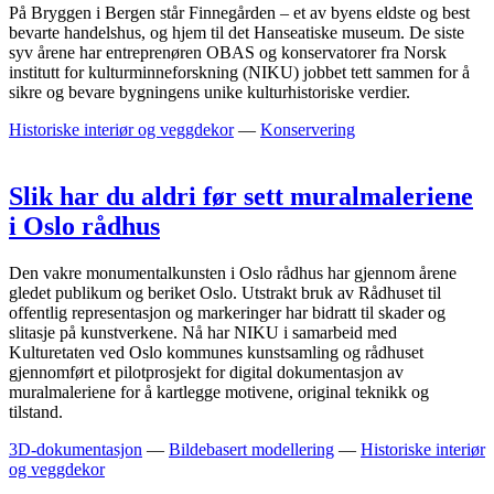
På Bryggen i Bergen står Finnegården – et av byens eldste og best
bevarte handelshus, og hjem til det Hanseatiske museum. De siste
syv årene har entreprenøren OBAS og konservatorer fra Norsk
institutt for kulturminneforskning (NIKU) jobbet tett sammen for å
sikre og bevare bygningens unike kulturhistoriske verdier.
Historiske interiør og veggdekor
—
Konservering
Slik har du aldri før sett muralmaleriene
i Oslo rådhus
Den vakre monumentalkunsten i Oslo rådhus har gjennom årene
gledet publikum og beriket Oslo. Utstrakt bruk av Rådhuset til
offentlig representasjon og markeringer har bidratt til skader og
slitasje på kunstverkene. Nå har NIKU i samarbeid med
Kulturetaten ved Oslo kommunes kunstsamling og rådhuset
gjennomført et pilotprosjekt for digital dokumentasjon av
muralmaleriene for å kartlegge motivene, original teknikk og
tilstand.
3D-dokumentasjon
—
Bildebasert modellering
—
Historiske interiør
og veggdekor