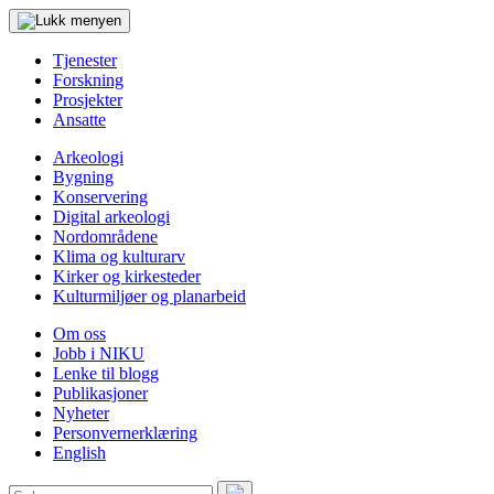
Tjenester
Forskning
Prosjekter
Ansatte
Arkeologi
Bygning
Konservering
Digital arkeologi
Nordområdene
Klima og kulturarv
Kirker og kirkesteder
Kulturmiljøer og planarbeid
Om oss
Jobb i NIKU
Lenke til blogg
Publikasjoner
Nyheter
Personvernerklæring
English
Søk