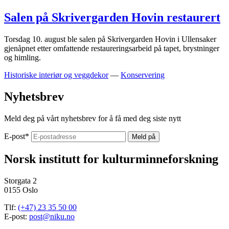
Salen på Skrivergarden Hovin restaurert
Torsdag 10. august ble salen på Skrivergarden Hovin i Ullensaker
gjenåpnet etter omfattende restaureringsarbeid på tapet, brystninger
og himling.
Historiske interiør og veggdekor
—
Konservering
Nyhetsbrev
Meld deg på vårt nyhetsbrev for å få med deg siste nytt
E-post
*
Norsk institutt for kulturminneforskning
Storgata 2
0155 Oslo
Tlf:
(+47) 23 35 50 00
E-post:
post@niku.no