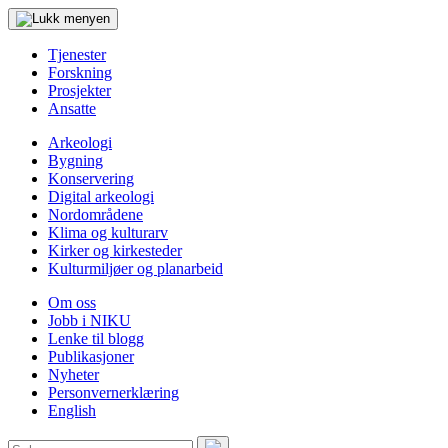
Tjenester
Forskning
Prosjekter
Ansatte
Arkeologi
Bygning
Konservering
Digital arkeologi
Nordområdene
Klima og kulturarv
Kirker og kirkesteder
Kulturmiljøer og planarbeid
Om oss
Jobb i NIKU
Lenke til blogg
Publikasjoner
Nyheter
Personvernerklæring
English
Søk