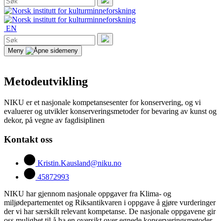
etter:
Søk
EN
Søk
etter:
Søk
Meny
Metodeutvikling
NIKU er et nasjonale kompetansesenter for konservering, og vi
evaluerer og utvikler konserveringsmetoder for bevaring av kunst og
dekor, på vegne av fagdisiplinen
Kontakt oss
Kristin.Kausland@niku.no
45872993
NIKU har gjennom nasjonale oppgaver fra Klima- og
miljødepartementet og Riksantikvaren i oppgave å gjøre vurderinger
der vi har særskilt relevant kompetanse. De nasjonale oppgavene gir
oss mulighet til å ha en oversikt over egnede konserveringsmetoder,