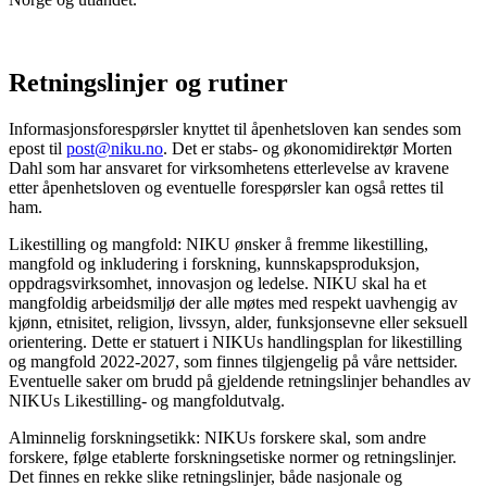
Retningslinjer og rutiner
Informasjonsforespørsler knyttet til åpenhetsloven kan sendes som
epost til
post@niku.no
. Det er stabs- og økonomidirektør Morten
Dahl som har ansvaret for virksomhetens etterlevelse av kravene
etter åpenhetsloven og eventuelle forespørsler kan også rettes til
ham.
Likestilling og mangfold: NIKU ønsker å fremme likestilling,
mangfold og inkludering i forskning, kunnskapsproduksjon,
oppdragsvirksomhet, innovasjon og ledelse. NIKU skal ha et
mangfoldig arbeidsmiljø der alle møtes med respekt uavhengig av
kjønn, etnisitet, religion, livssyn, alder, funksjonsevne eller seksuell
orientering. Dette er statuert i NIKUs handlingsplan for likestilling
og mangfold 2022-2027, som finnes tilgjengelig på våre nettsider.
Eventuelle saker om brudd på gjeldende retningslinjer behandles av
NIKUs Likestilling- og mangfoldutvalg.
Alminnelig forskningsetikk: NIKUs forskere skal, som andre
forskere, følge etablerte forskningsetiske normer og retningslinjer.
Det finnes en rekke slike retningslinjer, både nasjonale og