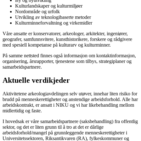
By og byutvikling
Kulturlandskaper og kulturmiljøer
Nordområde og urfolk
Utvikling av teknologibaserte metoder
Kulturminneforvaltning og virkemidler
Våre ansatte er konservatorer, arkeologer, arkitekter, ingeniører,
geografer, samfunnsvitere, kunsthistorikere, forskere og rådgivere
med spesiell kompetanse på kulturarv og kulturminner.
På samme nettsted finnes også informasjon om kontaktinformasjon,
organisering, årsrapporter, tjenestene som tilbys, strategiplaner og
samarbeidspartnere.
Aktuelle verdikjeder
Aktivitetene arkeologiavdelingen selv utøver, innehar liten risiko for
brudd på menneskerettigheter og anstendige arbeidsforhold. Alle har
arbeidskontrakt, er ansatt i NIKU og vi har likebehandling mellom
midlertidig og faste.
I hovedsak er våre samarbeidspartnere (saksbehandling) fra offentlig
sektor, og det er liten grunn til å tro at det er dårlige
arbeidsforhold/mangel på grunnleggende menneskerettigheter i
Universitetssektoren, Riksantikvaren (RA), fylkeskommuner og