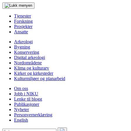
Tjenester
Forskning
Prosjekter
Ansatte
Arkeologi
Bygning
Konservering
Digital arkeologi
Nordområdene
Klima og kulturarv
Kirker og kirkesteder
Kulturmiljøer og planarbeid
Om oss
Jobb i NIKU
Lenke til blogg
Publikasjoner
Nyheter
Personvernerklæring
English
Søk