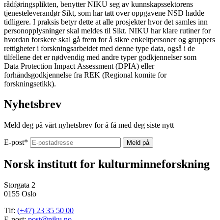
rådføringsplikten, benytter NIKU seg av kunnskapssektorens
tjenesteleverandør Sikt, som har tatt over oppgavene NSD hadde
tidligere. I praksis betyr dette at alle prosjekter hvor det samles inn
personopplysninger skal meldes til Sikt. NIKU har klare rutiner for
hvordan forskere skal gå frem for å sikre enkeltpersoner og gruppers
rettigheter i forskningsarbeidet med denne type data, også i de
tilfellene det er nødvendig med andre typer godkjennelser som
Data Protection Impact Assessment (DPIA) eller
forhåndsgodkjennelse fra REK (Regional komite for
forskningsetikk).
Nyhetsbrev
Meld deg på vårt nyhetsbrev for å få med deg siste nytt
E-post
*
Norsk institutt for kulturminneforskning
Storgata 2
0155 Oslo
Tlf:
(+47) 23 35 50 00
E-post:
post@niku.no