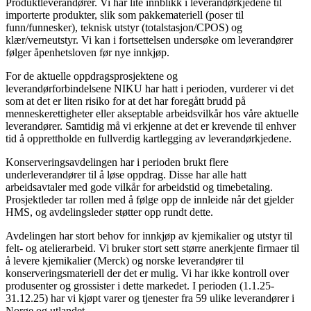
Produktleverandører. Vi har lite innblikk i leverandørkjedene til
importerte produkter, slik som pakkemateriell (poser til
funn/funnesker), teknisk utstyr (totalstasjon/CPOS) og
klær/verneutstyr. Vi kan i fortsettelsen undersøke om leverandører
følger åpenhetsloven før nye innkjøp.
For de aktuelle oppdragsprosjektene og
leverandørforbindelsene NIKU har hatt i perioden, vurderer vi det
som at det er liten risiko for at det har foregått brudd på
menneskerettigheter eller akseptable arbeidsvilkår hos våre aktuelle
leverandører. Samtidig må vi erkjenne at det er krevende til enhver
tid å opprettholde en fullverdig kartlegging av leverandørkjedene.
Konserveringsavdelingen har i perioden brukt flere
underleverandører til å løse oppdrag. Disse har alle hatt
arbeidsavtaler med gode vilkår for arbeidstid og timebetaling.
Prosjektleder tar rollen med å følge opp de innleide når det gjelder
HMS, og avdelingsleder støtter opp rundt dette.
Avdelingen har stort behov for innkjøp av kjemikalier og utstyr til
felt- og atelierarbeid. Vi bruker stort sett større anerkjente firmaer til
å levere kjemikalier (Merck) og norske leverandører til
konserveringsmateriell der det er mulig. Vi har ikke kontroll over
produsenter og grossister i dette markedet. I perioden (1.1.25-
31.12.25) har vi kjøpt varer og tjenester fra 59 ulike leverandører i
Norge og utlandet.