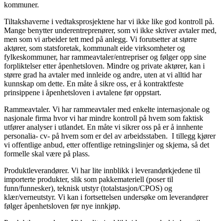
kommuner.
Tiltakshaverne i vedtaksprosjektene har vi ikke like god kontroll på.
Mange benytter underentreprenører, som vi ikke skriver avtaler med,
men som vi arbeider tett med på anlegg. Vi forutsetter at større
aktører, som statsforetak, kommunalt eide virksomheter og
fylkeskommuner, har rammeavtaler/entrepriser og følger opp sine
forpliktelser etter åpenhetsloven. Mindre og private aktører, kan i
større grad ha avtaler med innleide og andre, uten at vi alltid har
kunnskap om dette. En måte å sikre oss, er å kontraktfeste
prinsippene i åpenhetsloven i avtalene før oppstart.
Rammeavtaler. Vi har rammeavtaler med enkelte internasjonale og
nasjonale firma hvor vi har mindre kontroll på hvem som faktisk
utfører analyser i utlandet. En måte vi sikrer oss på er å innhente
personalia- cv- på hvem som er del av arbeidsstaben. I tillegg kjører
vi offentlige anbud, etter offentlige retningslinjer og skjema, så det
formelle skal være på plass.
Produktleverandører. Vi har lite innblikk i leverandørkjedene til
importerte produkter, slik som pakkemateriell (poser til
funn/funnesker), teknisk utstyr (totalstasjon/CPOS) og
klær/verneutstyr. Vi kan i fortsettelsen undersøke om leverandører
følger åpenhetsloven før nye innkjøp.