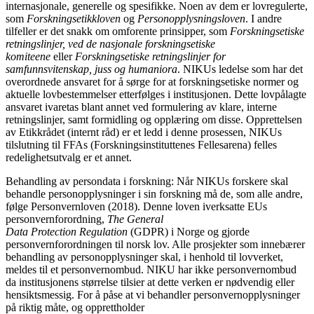
internasjonale, generelle og spesifikke. Noen av dem er lovregulerte,
som
Forskningsetikkloven
og
Personopplysningsloven
. I andre
tilfeller er det snakk om omforente prinsipper, som
Forskningsetiske
retningslinjer, ved de nasjonale forskningsetiske
komiteene
eller
Forskningsetiske retningslinjer for
samfunnsvitenskap, juss og humaniora
. NIKUs ledelse som har det
overordnede ansvaret for å sørge for at forskningsetiske normer og
aktuelle lovbestemmelser etterfølges i institusjonen. Dette lovpålagte
ansvaret ivaretas blant annet ved formulering av klare, interne
retningslinjer, samt formidling og opplæring om disse. Opprettelsen
av Etikkrådet (internt råd) er et ledd i denne prosessen, NIKUs
tilslutning til FFAs (Forskningsinstituttenes Fellesarena) felles
redelighetsutvalg er et annet.
Behandling av persondata i forskning: Når NIKUs forskere skal
behandle personopplysninger i sin forskning må de, som alle andre,
følge Personvernloven (2018). Denne loven iverksatte EUs
personvernforordning,
The General
Data Protection Regulation
(GDPR) i Norge og gjorde
personvernforordningen til norsk lov. Alle prosjekter som innebærer
behandling av personopplysninger skal, i henhold til lovverket,
meldes til et personvernombud. NIKU har ikke personvernombud
da institusjonens størrelse tilsier at dette verken er nødvendig eller
hensiktsmessig. For å påse at vi behandler personvernopplysninger
på riktig måte, og opprettholder