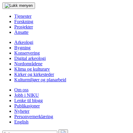
Tjenester
Forskning
Prosjekter
Ansatte
Arkeologi
Bygning
Konservering
Digital arkeologi
Nordområdene
Klima og kulturarv
Kirker og kirkesteder
Kulturmiljøer og planarbeid
Om oss
Jobb i NIKU
Lenke til blogg
Publikasjoner
Nyheter
Personvernerklæring
English
Søk