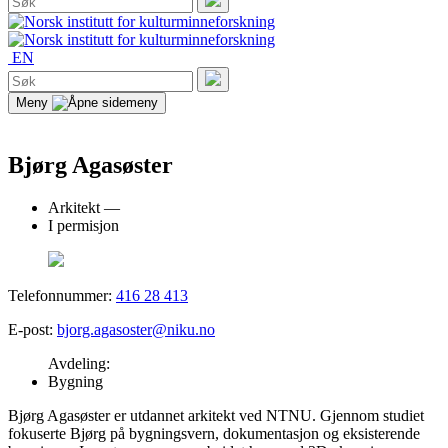
etter:
Søk
EN
Søk
etter:
Søk
Meny
Bjørg Agasøster
Arkitekt —
I permisjon
Telefonnummer:
416 28 413
E-post:
bjorg.agasoster@niku.no
Avdeling:
Bygning
Bjørg Agasøster er utdannet arkitekt ved NTNU. Gjennom studiet
fokuserte Bjørg på bygningsvern, dokumentasjon og eksisterende