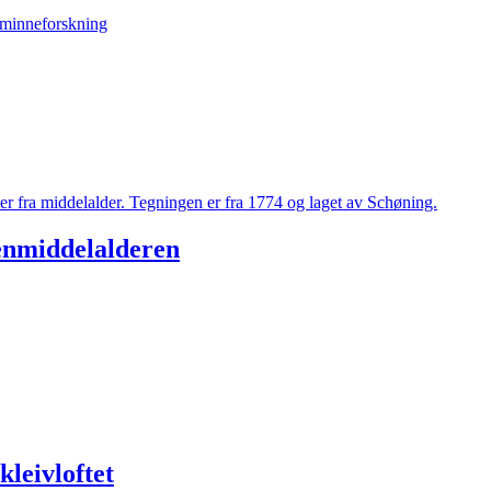
senmiddelalderen
leivloftet