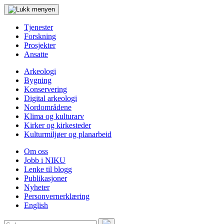
Tjenester
Forskning
Prosjekter
Ansatte
Arkeologi
Bygning
Konservering
Digital arkeologi
Nordområdene
Klima og kulturarv
Kirker og kirkesteder
Kulturmiljøer og planarbeid
Om oss
Jobb i NIKU
Lenke til blogg
Publikasjoner
Nyheter
Personvernerklæring
English
Søk