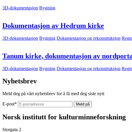
3D-dokumentasjon
Bygning
Dokumentasjon av Hedrum kirke
3D-dokumentasjon
Bygning
Dokumentasjon og rekonstruksjon
Regis
Tanum kirke, dokumentasjon av nordporta
3D-dokumentasjon
Bygning
Dokumentasjon og rekonstruksjon
Regis
Nyhetsbrev
Meld deg på vårt nyhetsbrev for å få med deg siste nytt
E-post
*
Norsk institutt for kulturminneforskning
Storgata 2