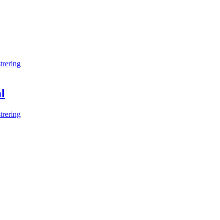
trering
l
trering