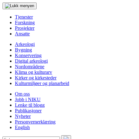
Tjenester
Forskning
Prosjekter
Ansatte
Arkeologi
Bygning
Konservering
Digital arkeologi
Nordområdene
Klima og kulturarv
Kirker og kirkesteder
Kulturmiljøer og planarbeid
Om oss
Jobb i NIKU
Lenke til blogg
Publikasjoner
Nyheter
Personvernerklæring
English
Søk