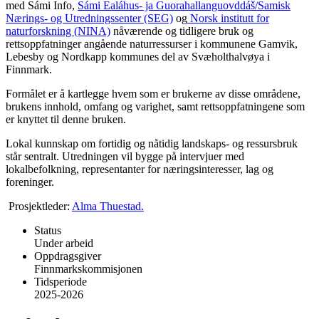
med Sámi Info,
Sámi Ealáhus- ja Guorahallanguovddáš/
Samisk
Nærings- og Utredningssenter (SEG)
og
Norsk institutt for
naturforskning (NINA)
nåværende og tidligere bruk og
rettsoppfatninger angående naturressurser i kommunene Gamvik,
Lebesby og Nordkapp kommunes del av Svæholthalvøya i
Finnmark.
Formålet er å kartlegge hvem som er brukerne av disse områdene,
brukens innhold, omfang og varighet, samt rettsoppfatningene som
er knyttet til denne bruken.
Lokal kunnskap om fortidig og nåtidig landskaps- og ressursbruk
står sentralt. Utredningen vil bygge på intervjuer med
lokalbefolkning, representanter for næringsinteresser, lag og
foreninger.
Prosjektleder:
Alma
Thuestad.
Status
Under arbeid
Oppdragsgiver
Finnmarkskommisjonen
Tidsperiode
2025-2026