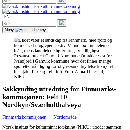
etter:
Søk
EN
Søk
etter:
Søk
Meny
Ressursområde i Gamvik kommune
Områder vest for
Ivarsfjord i Gamvik kommune hvor det finnes mange
spor etter nåtidig og fortidig ressursutnyttelse tilknyttet
bl.a. jakt, fiske og reindrift. Foto: Alma Thuestad,
NIKU .
Sakkynding utredning for Finnmarks-
kommisjonen: Felt 10
Nordkyn/Sværholthalvøya
Finnmarkskommisjonen
—
Nordområde
Norsk institutt for kulturminneforskning (NIKU) utreder sammen