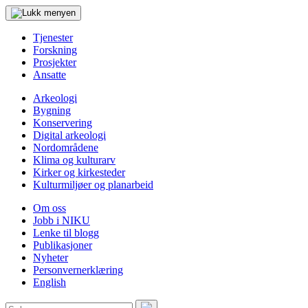
Tjenester
Forskning
Prosjekter
Ansatte
Arkeologi
Bygning
Konservering
Digital arkeologi
Nordområdene
Klima og kulturarv
Kirker og kirkesteder
Kulturmiljøer og planarbeid
Om oss
Jobb i NIKU
Lenke til blogg
Publikasjoner
Nyheter
Personvernerklæring
English
Søk