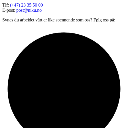
Tlf:
(+47) 23 35 50 00
E-post:
post@niku.no
Synes du arbeidet vårt er like spennende som oss? Følg oss på: