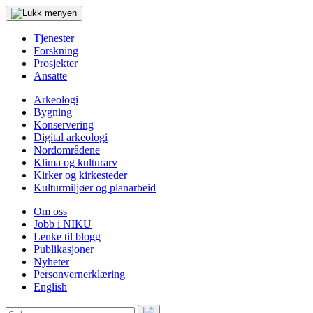
Tjenester
Forskning
Prosjekter
Ansatte
Arkeologi
Bygning
Konservering
Digital arkeologi
Nordområdene
Klima og kulturarv
Kirker og kirkesteder
Kulturmiljøer og planarbeid
Om oss
Jobb i NIKU
Lenke til blogg
Publikasjoner
Nyheter
Personvernerklæring
English
Søk