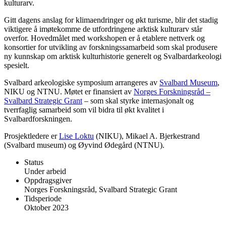
kulturarv.
Gitt dagens anslag for klimaendringer og økt turisme, blir det stadig
viktigere å imøtekomme de utfordringene arktisk kulturarv står
overfor. Hovedmålet med workshopen er å etablere nettverk og
konsortier for utvikling av forskningssamarbeid som skal produsere
ny kunnskap om arktisk kulturhistorie generelt og Svalbardarkeologi
spesielt.
Svalbard arkeologiske symposium arrangeres av
Svalbard Museum
,
NIKU og NTNU. Møtet er finansiert av
Norges Forskningsråd –
Svalbard Strategic Grant
– som skal styrke internasjonalt og
tverrfaglig samarbeid som vil bidra til økt kvalitet i
Svalbardforskningen.
Prosjektledere er
Lise Loktu
(NIKU), Mikael A. Bjerkestrand
(Svalbard museum) og Øyvind Ødegård (NTNU).
Status
Under arbeid
Oppdragsgiver
Norges Forskningsråd, Svalbard Strategic Grant
Tidsperiode
Oktober 2023