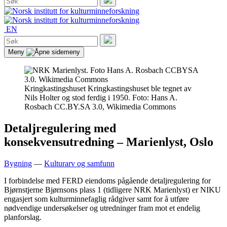
etter:
Søk
EN
Søk
etter:
Søk
Meny
Kringkastingshuset
Kringkastingshuset ble tegnet av
Nils Holter og stod ferdig i 1950. Foto: Hans A.
Rosbach CC.BY.SA 3.0, Wikimedia Commons
Detaljregulering med
konsekvensutredning – Marienlyst, Oslo
Bygning
—
Kulturarv og samfunn
I forbindelse med FERD eiendoms pågående detaljregulering for
Bjørnstjerne Bjørnsons plass 1 (tidligere NRK Marienlyst) er NIKU
engasjert som kulturminnefaglig rådgiver samt for å utføre
nødvendige undersøkelser og utredninger fram mot et endelig
planforslag.