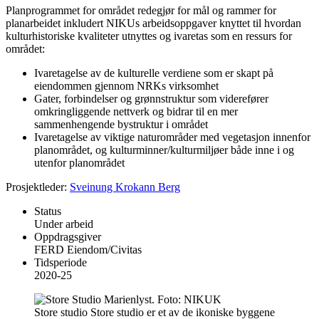
Planprogrammet for området redegjør for mål og rammer for
planarbeidet inkludert NIKUs arbeidsoppgaver knyttet til hvordan
kulturhistoriske kvaliteter utnyttes og ivaretas som en ressurs for
området:
Ivaretagelse av de kulturelle verdiene som er skapt på
eiendommen gjennom NRKs virksomhet
Gater, forbindelser og grønnstruktur som viderefører
omkringliggende nettverk og bidrar til en mer
sammenhengende bystruktur i området
Ivaretagelse av viktige naturområder med vegetasjon innenfor
planområdet, og kulturminner/kulturmiljøer både inne i og
utenfor planområdet
Prosjektleder:
Sveinung Krokann Berg
Status
Under arbeid
Oppdragsgiver
FERD Eiendom/Civitas
Tidsperiode
2020-25
Store studio
Store studio er et av de ikoniske byggene