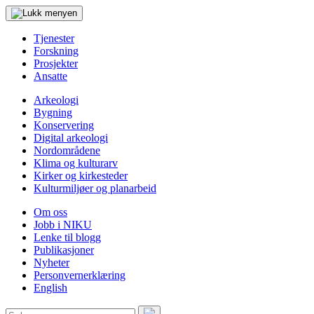
Tjenester
Forskning
Prosjekter
Ansatte
Arkeologi
Bygning
Konservering
Digital arkeologi
Nordområdene
Klima og kulturarv
Kirker og kirkesteder
Kulturmiljøer og planarbeid
Om oss
Jobb i NIKU
Lenke til blogg
Publikasjoner
Nyheter
Personvernerklæring
English
Søk