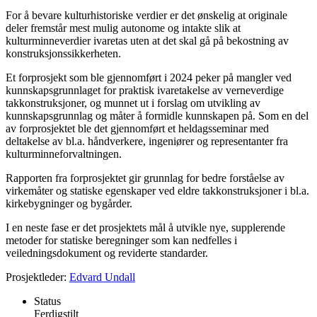
For å bevare kulturhistoriske verdier er det ønskelig at originale
deler fremstår mest mulig autonome og intakte slik at
kulturminneverdier ivaretas uten at det skal gå på bekostning av
konstruksjonssikkerheten.
Et forprosjekt som ble gjennomført i 2024 peker på mangler ved
kunnskapsgrunnlaget for praktisk ivaretakelse av verneverdige
takkonstruksjoner, og munnet ut i forslag om utvikling av
kunnskapsgrunnlag og måter å formidle kunnskapen på. Som en del
av forprosjektet ble det gjennomført et heldagsseminar med
deltakelse av bl.a. håndverkere, ingeniører og representanter fra
kulturminneforvaltningen.
Rapporten fra forprosjektet gir grunnlag for bedre forståelse av
virkemåter og statiske egenskaper ved eldre takkonstruksjoner i bl.a.
kirkebygninger og bygårder.
I en neste fase er det prosjektets mål å utvikle nye, supplerende
metoder for statiske beregninger som kan nedfelles i
veiledningsdokument og reviderte standarder.
Prosjektleder:
Edvard Undall
Status
Ferdigstilt