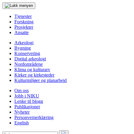
Tjenester
Forskning
Prosjekter
Ansatte
Arkeologi
Bygning
Konservering
Digital arkeologi
Nordområdene
Klima og kulturarv
Kirker og kirkesteder
Kulturmiljøer og planarbeid
Om oss
Jobb i NIKU
Lenke til blogg
Publikasjoner
Nyheter
Personvernerklæring
English
Søk