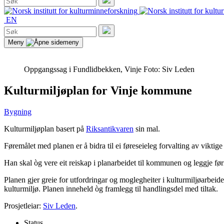
etter:
Søk
EN
Søk
etter:
Søk
Meny
Oppgangssag i Fundlidbekken, Vinje
Foto: Siv Leden
Kulturmiljøplan for Vinje kommune
Bygning
Kulturmiljøplan basert på
Riksantikvaren
sin mal.
Føremålet med planen er å bidra til ei føreseieleg forvalting av viktige
Han skal òg vere eit reiskap i planarbeidet til kommunen og leggje f
Planen gjer greie for utfordringar og moglegheiter i kulturmiljøarbeide
kulturmiljø. Planen inneheld òg framlegg til handlingsdel med tiltak.
Prosjetleiar:
Siv Leden
.
Status