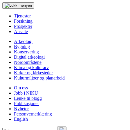
Tjenester
Forskning
Prosjekter
Ansatte
Arkeologi
Bygning
Konservering
Digital arkeologi
Nordområdene
Klima og kulturarv
Kirker og kirkesteder
Kulturmiljøer og planarbeid
Om oss
Jobb i NIKU
Lenke til blogg
Publikasjoner
Nyheter
Personvernerklæring
English
Søk