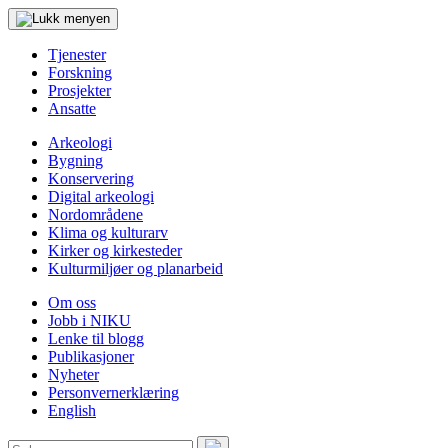
Tjenester
Forskning
Prosjekter
Ansatte
Arkeologi
Bygning
Konservering
Digital arkeologi
Nordområdene
Klima og kulturarv
Kirker og kirkesteder
Kulturmiljøer og planarbeid
Om oss
Jobb i NIKU
Lenke til blogg
Publikasjoner
Nyheter
Personvernerklæring
English
Søk