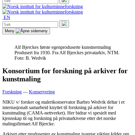
etter:
Søk
EN
Søk
etter:
Søk
Meny
Alf Bjerckes første egenproduserte kunstnermaling
Produsert fra 1930. Fra Alf Bjerckes privatarkiv, NTM.
Foto: B. Wedvik
Konsortium for forskning på arkiver for
kunstmaling
Forskning
—
Konservering
NIKU v/ forsker og malerikonservator Barbro Wedvik deltar i et
internasjonalt samarbeid knyttet til forskning på arkiver for
kunstmaling (CAMA-nettverket). Her bidrar vi spesielt med
kjennskap til og forskning på privatarkivene etter det norske
malingsfirmaet Alf Bjercke.
Arkiver etter produsenter av kunstmaling ivaretar viktige kilder om