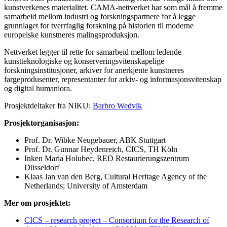
kunstverkenes materialitet. CAMA-nettverket har som mål å fremme
samarbeid mellom industri og forskningspartnere for å legge
grunnlaget for tverrfaglig forskning på historien til moderne
europeiske kunstneres malingsproduksjon.
Nettverket legger til rette for samarbeid mellom ledende
kunstteknologiske og konserveringsvitenskapelige
forskningsinstitusjoner, arkiver for anerkjente kunstneres
fargeprodusenter, representanter for arkiv- og informasjonsvitenskap
og digital humaniora.
Prosjektdeltaker fra NIKU:
Barbro Wedvik
Prosjektorganisasjon:
Prof. Dr. Wibke Neugebauer, ABK Stuttgart
Prof. Dr. Gunnar Heydenreich, CICS, TH Köln
Inken Maria Holubec, RED Restaurierungszentrum
Düsseldorf
Klaas Jan van den Berg, Cultural Heritage Agency of the
Netherlands; University of Amsterdam
Mer om prosjektet:
CICS – research project – Consortium for the Research of