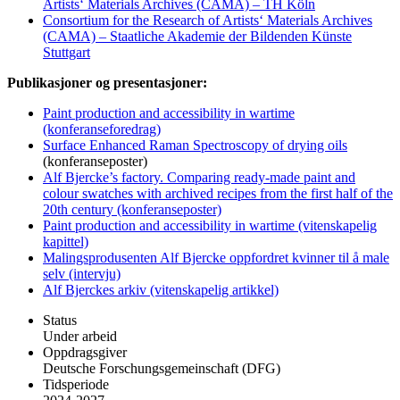
Artists‘ Materials Archives (CAMA) – TH Köln
Consortium for the Research of Artists‘ Materials Archives
(CAMA) – Staatliche Akademie der Bildenden Künste
Stuttgart
Publikasjoner og presentasjoner:
Paint production and accessibility in wartime
(konferanseforedrag)
Surface Enhanced Raman Spectroscopy of drying oils
(konferanseposter)
Alf Bjercke’s factory. Comparing ready-made paint and
colour swatches with archived recipes from the first half of the
20th century (konferanseposter)
Paint production and accessibility in wartime (vitenskapelig
kapittel)
Malingsprodusenten Alf Bjercke oppfordret kvinner til å male
selv (intervju)
Alf Bjerckes arkiv (vitenskapelig artikkel)
Status
Under arbeid
Oppdragsgiver
Deutsche Forschungsgemeinschaft (DFG)
Tidsperiode