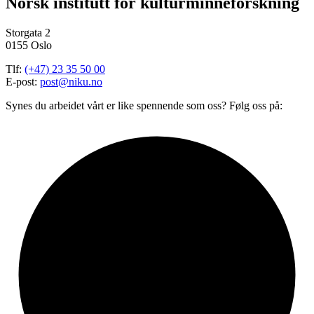
Norsk institutt for kulturminneforskning
Storgata 2
0155 Oslo
Tlf:
(+47) 23 35 50 00
E-post:
post@niku.no
Synes du arbeidet vårt er like spennende som oss? Følg oss på: