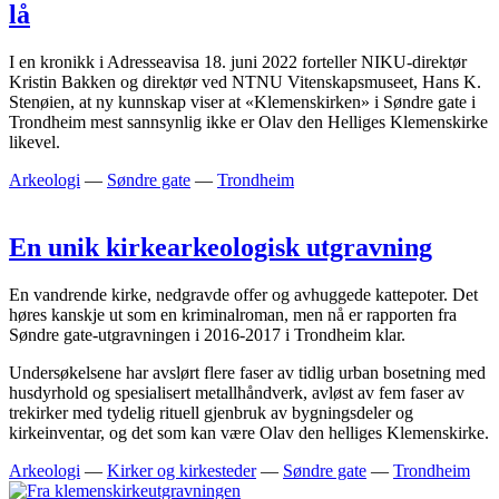
lå
I en kronikk i Adresseavisa 18. juni 2022 forteller NIKU-direktør
Kristin Bakken og direktør ved NTNU Vitenskapsmuseet, Hans K.
Stenøien, at ny kunnskap viser at «Klemenskirken» i Søndre gate i
Trondheim mest sannsynlig ikke er Olav den Helliges Klemenskirke
likevel.
Arkeologi
—
Søndre gate
—
Trondheim
En unik kirkearkeologisk utgravning
En vandrende kirke, nedgravde offer og avhuggede kattepoter. Det
høres kanskje ut som en kriminalroman, men nå er rapporten fra
Søndre gate-utgravningen i 2016-2017 i Trondheim klar.
Undersøkelsene har avslørt flere faser av tidlig urban bosetning med
husdyrhold og spesialisert metallhåndverk, avløst av fem faser av
trekirker med tydelig rituell gjenbruk av bygningsdeler og
kirkeinventar, og det som kan være Olav den helliges Klemenskirke.
Arkeologi
—
Kirker og kirkesteder
—
Søndre gate
—
Trondheim