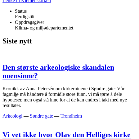
Lenke til Klemenskirken
Status
Ferdigstilt
Oppdragsgiver
Klima- og miljødepartementet
Siste nytt
Den største arkeologiske skandalen
noensinne?
Kronikk av Anna Petersén om kirkeruinene i Søndre gate: Vårt
fagmiljø må håndtere å formidle store funn, vi må tørre å dele
hypoteser, men også stå inne for at de kan endres i takt med nye
resultater.
Arkeologi
—
Søndre gate
—
Trondheim
Vi vet ikke hvor Olav den Helliges kirke