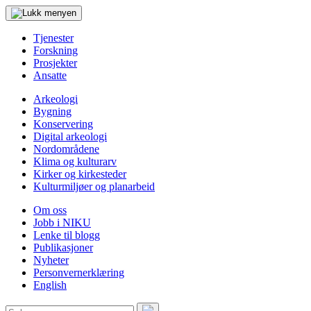
Tjenester
Forskning
Prosjekter
Ansatte
Arkeologi
Bygning
Konservering
Digital arkeologi
Nordområdene
Klima og kulturarv
Kirker og kirkesteder
Kulturmiljøer og planarbeid
Om oss
Jobb i NIKU
Lenke til blogg
Publikasjoner
Nyheter
Personvernerklæring
English
Søk