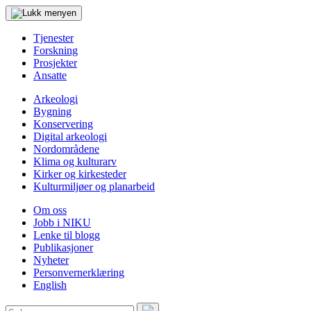
Tjenester
Forskning
Prosjekter
Ansatte
Arkeologi
Bygning
Konservering
Digital arkeologi
Nordområdene
Klima og kulturarv
Kirker og kirkesteder
Kulturmiljøer og planarbeid
Om oss
Jobb i NIKU
Lenke til blogg
Publikasjoner
Nyheter
Personvernerklæring
English
Søk