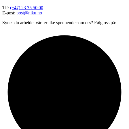
Tlf:
(+47) 23 35 50 00
E-post:
post@niku.no
Synes du arbeidet vårt er like spennende som oss? Følg oss på: