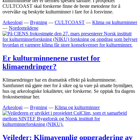
kulturminnene her er dermed spesielt sårbare. I prosjektet
CULTCOAST skal forskerne finne de beste metodene for å
overvåke og beskytte kulturminner i fare for å forsvinne.
Arkeologi
—
Bygning
—
CULTCOAST
—
Klima og kulturminner
—
Nordområdene
Er kulturminnenene rustet for
klimaendringer?
Klimaendringer har en dramatisk effekt på kulturminnene.
Samfunnet må gjøre mer for å sikre og ta vare på utsatte bymiljøer,
hus og arkeologiske lokaliteter, sier forskerne. Se opptak fra dagens
frokostseminar her.
Arkeologi
—
Bygning
—
Klima og kulturminner
Veileder: Klimavennlig oppgradering av