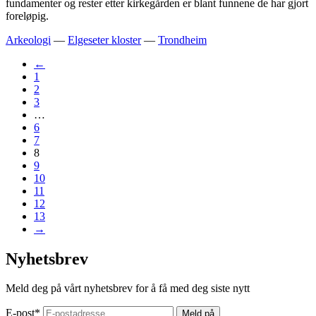
fundamenter og rester etter kirkegården er blant funnene de har gjort
foreløpig.
Arkeologi
—
Elgeseter kloster
—
Trondheim
←
1
2
3
…
6
7
8
9
10
11
12
13
→
Nyhetsbrev
Meld deg på vårt nyhetsbrev for å få med deg siste nytt
E-post
*