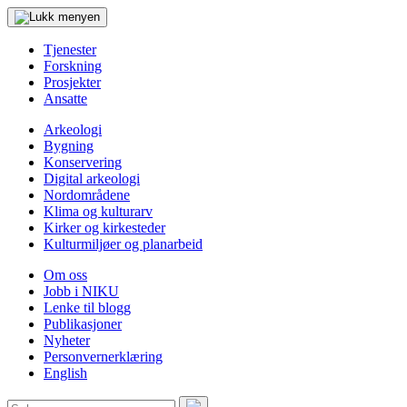
Tjenester
Forskning
Prosjekter
Ansatte
Arkeologi
Bygning
Konservering
Digital arkeologi
Nordområdene
Klima og kulturarv
Kirker og kirkesteder
Kulturmiljøer og planarbeid
Om oss
Jobb i NIKU
Lenke til blogg
Publikasjoner
Nyheter
Personvernerklæring
English
Søk