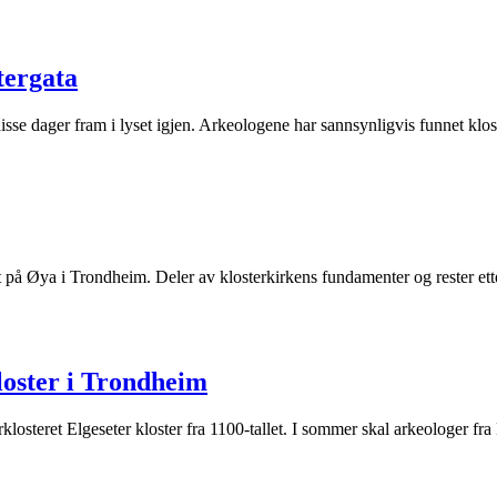
tergata
disse dager fram i lyset igjen. Arkeologene har sannsynligvis funnet klo
på Øya i Trondheim. Deler av klosterkirkens fundamenter og rester etter
loster i Trondheim
klosteret Elgeseter kloster fra 1100-tallet. I sommer skal arkeologer f