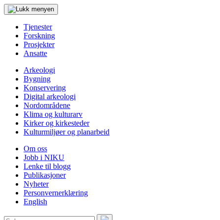
Tjenester
Forskning
Prosjekter
Ansatte
Arkeologi
Bygning
Konservering
Digital arkeologi
Nordområdene
Klima og kulturarv
Kirker og kirkesteder
Kulturmiljøer og planarbeid
Om oss
Jobb i NIKU
Lenke til blogg
Publikasjoner
Nyheter
Personvernerklæring
English
Søk