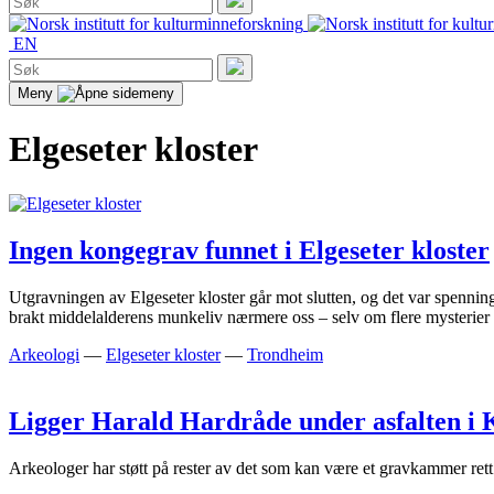
etter:
Søk
EN
Søk
etter:
Søk
Meny
Elgeseter kloster
Ingen kongegrav funnet i Elgeseter kloster
Utgravningen av Elgeseter kloster går mot slutten, og det var spenni
brakt middelalderens munkeliv nærmere oss – selv om flere mysterier g
Arkeologi
—
Elgeseter kloster
—
Trondheim
Ligger Harald Hardråde under asfalten i 
Arkeologer har støtt på rester av det som kan være et gravkammer rett 