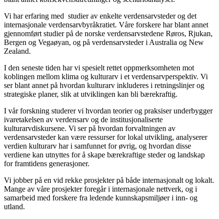
Vi har erfaring med studier av enkelte verdensarvsteder og det
internasjonale verdensarvbyråkratiet. Våre forskere har blant annet
gjennomført studier på de norske verdensarvstedene Røros, Rjukan,
Bergen og Vegaøyan, og på verdensarvsteder i Australia og New
Zealand.
I den seneste tiden har vi spesielt rettet oppmerksomheten mot
koblingen mellom klima og kulturarv i et verdensarvperspektiv. Vi
ser blant annet på hvordan kulturarv inkluderes i retningslinjer og
strategiske planer, slik at utviklingen kan bli bærekraftig.
I vår forskning studerer vi hvordan teorier og praksiser underbygger
ivaretakelsen av verdensarv og de institusjonaliserte
kulturarvdiskursene. Vi ser på hvordan forvaltningen av
verdensarvsteder kan være ressurser for lokal utvikling, analyserer
verdien kulturarv har i samfunnet for øvrig, og hvordan disse
verdiene kan utnyttes for å skape bærekraftige steder og landskap
for framtidens generasjoner.
Vi jobber på en vid rekke prosjekter på både internasjonalt og lokalt.
Mange av våre prosjekter foregår i internasjonale nettverk, og i
samarbeid med forskere fra ledende kunnskapsmiljøer i inn- og
utland.