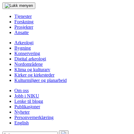
Tjenester
Forskning
Prosjekter
Ansatte
Arkeologi
Bygning
Konservering
Digital arkeologi
Nordområdene
Klima og kulturarv
Kirker og kirkesteder
Kulturmiljøer og planarbeid
Om oss
Jobb i NIKU
Lenke til blogg
Publikasjoner
Nyheter
Personvernerklæring
English
Søk