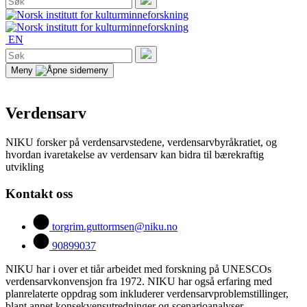
etter:
Søk
EN
Søk
etter:
Søk
Meny
Verdensarv
NIKU forsker på verdensarvstedene, verdensarvbyråkratiet, og
hvordan ivaretakelse av verdensarv kan bidra til bærekraftig
utvikling
Kontakt oss
torgrim.guttormsen@niku.no
90899037
NIKU har i over et tiår arbeidet med forskning på UNESCOs
verdensarvkonvensjon fra 1972. NIKU har også erfaring med
planrelaterte oppdrag som inkluderer verdensarvproblemstillinger,
blant annet konsekvensutredninger og scenarioanalyser.