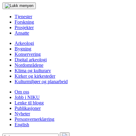
Tjenester
Forskning
Prosjekter
Ansatte
Arkeologi
Bygning
Konservering
Digital arkeologi
Nordområdene
Klima og kulturarv
Kirker og kirkesteder
Kulturmiljøer og planarbeid
Om oss
Jobb i NIKU
Lenke til blogg
Publikasjoner
Nyheter
Personvernerklæring
English
Søk