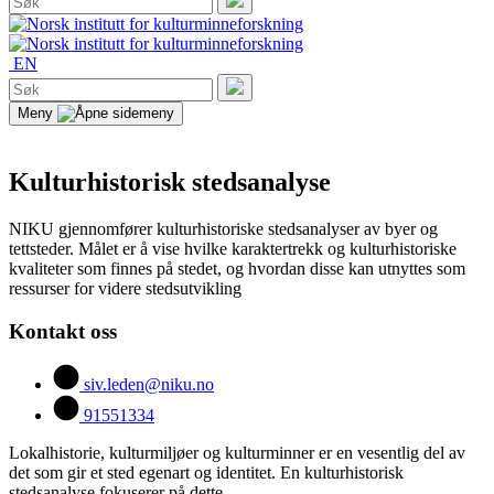
etter:
Søk
EN
Søk
etter:
Søk
Meny
Kulturhistorisk stedsanalyse
NIKU gjennomfører kulturhistoriske stedsanalyser av byer og
tettsteder. Målet er å vise hvilke karaktertrekk og kulturhistoriske
kvaliteter som finnes på stedet, og hvordan disse kan utnyttes som
ressurser for videre stedsutvikling
Kontakt oss
siv.leden@niku.no
91551334
Lokalhistorie, kulturmiljøer og kulturminner er en vesentlig del av
det som gir et sted egenart og identitet. En kulturhistorisk
stedsanalyse fokuserer på dette.