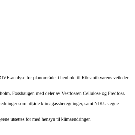
VE-analyse for planområdet i henhold til Riksantikvarens veileder
ssesholm, Fosshaugen med deler av Vestfossen Cellulose og Fredfoss.
e utredninger som utførte klimagassberegninger, samt NIKUs egne
jøene utsettes for med hensyn til klimaendringer.