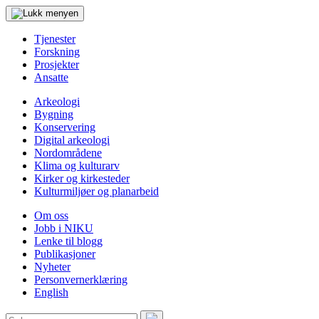
Tjenester
Forskning
Prosjekter
Ansatte
Arkeologi
Bygning
Konservering
Digital arkeologi
Nordområdene
Klima og kulturarv
Kirker og kirkesteder
Kulturmiljøer og planarbeid
Om oss
Jobb i NIKU
Lenke til blogg
Publikasjoner
Nyheter
Personvernerklæring
English
Søk