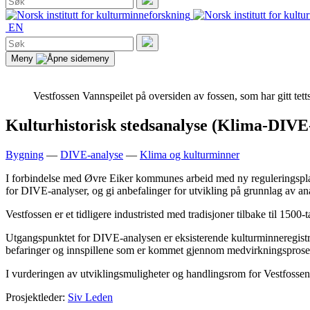
etter:
Søk
EN
Søk
etter:
Søk
Meny
Vestfossen
Vannspeilet på oversiden av fossen, som har gitt tettst
Kulturhistorisk stedsanalyse (Klima-DIVE-
Bygning
—
DIVE-analyse
—
Klima og kulturminner
I forbindelse med Øvre Eiker kommunes arbeid med ny reguleringspla
for DIVE-analyser, og gi anbefalinger for utvikling på grunnlag av an
Vestfossen er et tidligere industristed med tradisjoner tilbake til 1
Utgangspunktet for DIVE-analysen er eksisterende kulturminneregistreri
befaringer og innspillene som er kommet gjennom medvirkningsprosess
I vurderingen av utviklingsmuligheter og handlingsrom for Vestfossen er
Prosjektleder:
Siv Leden