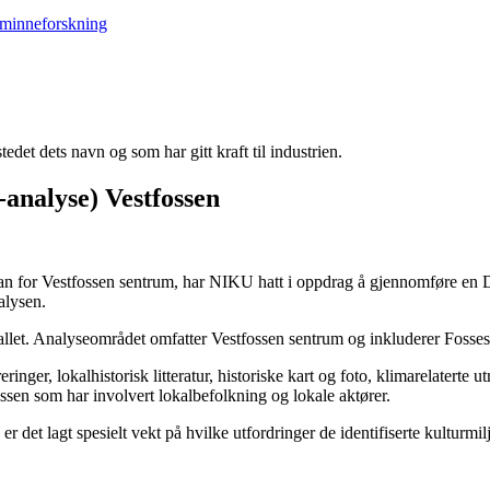
edet dets navn og som har gitt kraft til industrien.
analyse) Vestfossen
n for Vestfossen sentrum, har NIKU hatt i oppdrag å gjennomføre en DI
alysen.
500-tallet. Analyseområdet omfatter Vestfossen sentrum og inkluderer Fo
nger, lokalhistorisk litteratur, historiske kart og foto, klimarelatert
en som har involvert lokalbefolkning og lokale aktører.
 det lagt spesielt vekt på hvilke utfordringer de identifiserte kulturmil