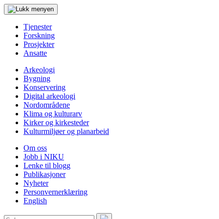
Tjenester
Forskning
Prosjekter
Ansatte
Arkeologi
Bygning
Konservering
Digital arkeologi
Nordområdene
Klima og kulturarv
Kirker og kirkesteder
Kulturmiljøer og planarbeid
Om oss
Jobb i NIKU
Lenke til blogg
Publikasjoner
Nyheter
Personvernerklæring
English
Søk