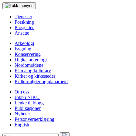
Tjenester
Forskning
Prosjekter
Ansatte
Arkeologi
Bygning
Konservering
Digital arkeologi
Nordområdene
Klima og kulturarv
Kirker og kirkesteder
Kulturmiljøer og planarbeid
Om oss
Jobb i NIKU
Lenke til blogg
Publikasjoner
Nyheter
Personvernerklæring
English
Søk