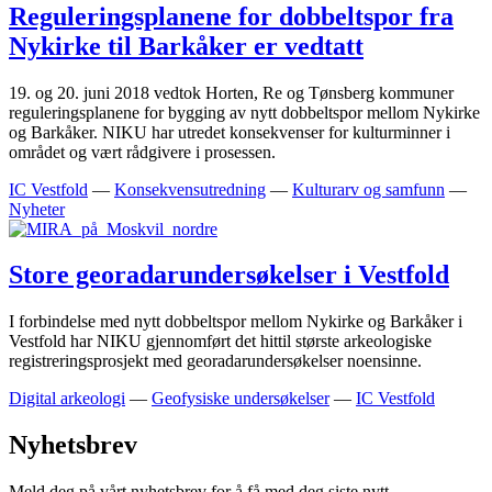
Reguleringsplanene for dobbeltspor fra
Nykirke til Barkåker er vedtatt
19. og 20. juni 2018 vedtok Horten, Re og Tønsberg kommuner
reguleringsplanene for bygging av nytt dobbeltspor mellom Nykirke
og Barkåker. NIKU har utredet konsekvenser for kulturminner i
området og vært rådgivere i prosessen.
IC Vestfold
—
Konsekvensutredning
—
Kulturarv og samfunn
—
Nyheter
Store georadarundersøkelser i Vestfold
I forbindelse med nytt dobbeltspor mellom Nykirke og Barkåker i
Vestfold har NIKU gjennomført det hittil største arkeologiske
registreringsprosjekt med georadarundersøkelser noensinne.
Digital arkeologi
—
Geofysiske undersøkelser
—
IC Vestfold
Nyhetsbrev
Meld deg på vårt nyhetsbrev for å få med deg siste nytt