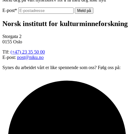
E-post
*
Norsk institutt for kulturminneforskning
Storgata 2
0155 Oslo
Tlf:
(+47) 23 35 50 00
E-post:
post@niku.no
Synes du arbeidet vårt er like spennende som oss? Følg oss på: