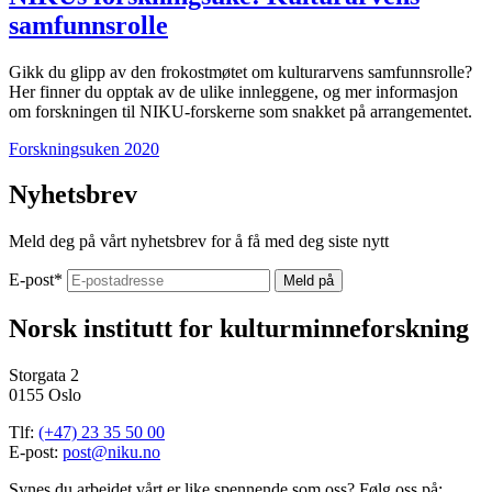
samfunnsrolle
Gikk du glipp av den frokostmøtet om kulturarvens samfunnsrolle?
Her finner du opptak av de ulike innleggene, og mer informasjon
om forskningen til NIKU-forskerne som snakket på arrangementet.
Forskningsuken 2020
Nyhetsbrev
Meld deg på vårt nyhetsbrev for å få med deg siste nytt
E-post
*
Norsk institutt for kulturminneforskning
Storgata 2
0155 Oslo
Tlf:
(+47) 23 35 50 00
E-post:
post@niku.no
Synes du arbeidet vårt er like spennende som oss? Følg oss på: