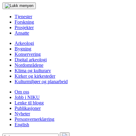
Tjenester
Forskning
Prosjekter
Ansatte
Arkeologi
Bygning
Konservering
Digital arkeologi
Nordområdene
Klima og kulturarv
Kirker og kirkesteder
Kulturmiljøer og planarbeid
Om oss
Jobb i NIKU
Lenke til blogg
Publikasjoner
Nyheter
Personvernerklæring
English
Søk