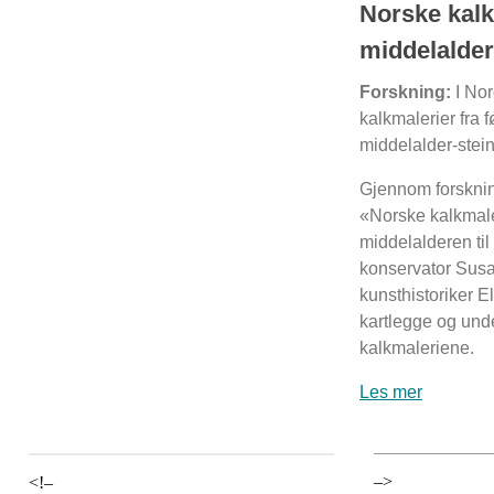
Norske kalk
middelalder
Forskning:
I Nor
kalkmalerier fra 
middelalder-stein
Gjennom forsknin
«Norske kalkmale
middelalderen til
konservator Sus
kunsthistoriker 
kartlegge og und
kalkmaleriene.
Les mer
–>
<!–