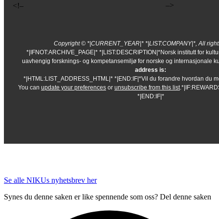
–>
<!–
Copyright © *|CURRENT_YEAR|* *|LIST:COMPANY|*, All rights
*|IFNOT:ARCHIVE_PAGE|* *|LIST:DESCRIPTION|*Norsk institutt for kultur
uavhengig forsknings- og kompetansemiljø for norske og internasjonale ku
address is:
*|HTML:LIST_ADDRESS_HTML|* *|END:IF|*Vil du forandre hvordan du mo
You can
update your preferences
or
unsubscribe from this list
.*|IF:REWARD
*|END:IF|*
Se alle NIKUs nyhetsbrev her
Synes du denne saken er like spennende som oss? Del denne saken