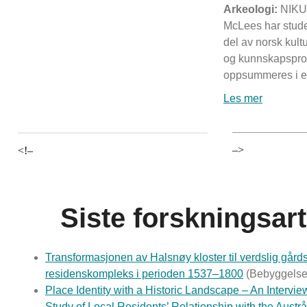
Arkeologi:
NIKUs
McLees har stude
del av norsk kult
og kunnskapspro
oppsummeres i et
Les mer
–>
<!–
Siste forskningsart
Transformasjonen av Halsnøy kloster til verdslig gård
residenskompleks i perioden 1537–1800
(Bebyggelsesh
Place Identity with a Historic Landscape – An Interv
Study of Local Residents’ Relationship with the Austr