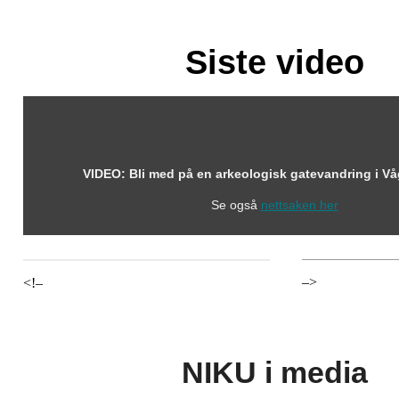
Siste video
VIDEO: Bli med på en arkeologisk gatevandring i 
Se også
nettsaken
her
–>
<!–
NIKU i media