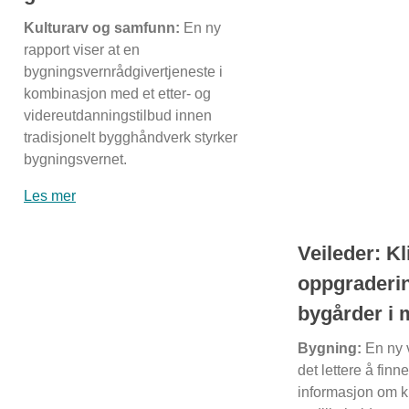
Kulturarv og samfunn:
En ny
rapport viser at en
bygningsvernrådgivertjeneste i
kombinasjon med et etter- og
videreutdanningstilbud innen
tradisjonelt bygghåndverk styrker
bygningsvernet.
Les
mer
Veileder: K
oppgraderi
bygårder i 
Bygning:
En ny 
det lettere å finn
informasjon om k