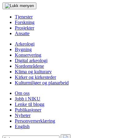
Tjenester
Forskning
Prosjekter
Ansatte
Arkeologi
Bygning
Konservering
Digital arkeologi
Nordområdene
Klima og kulturarv
Kirker og kirkesteder
Kulturmiljøer og planarbeid
Om oss
Jobb i NIKU
Lenke til blogg
Publikasjoner
Nyheter
Personvernerklæring
English
Søk