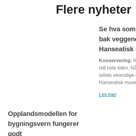
Flere nyheter
Se hva som 
bak veggen
Hanseatis
Konservering:
K
rett hele tiden.
tallets utvendige
Hanseatisk museu
Les mer
Opplandsmodellen for
bygningsvern fungerer
godt