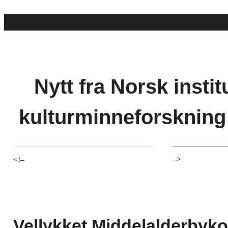
Nytt fra Norsk institu
kulturminneforskning
–>
<!–
Vellykket Middelalderbyk