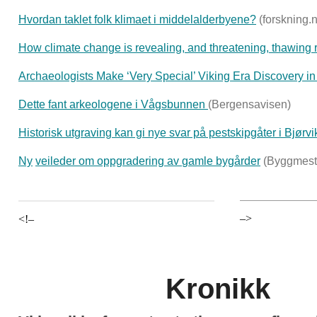
Hvordan
taklet folk klimaet i middelalderbyene?
(forskning.
How climate change is revealing,
and threatening, thawing r
Archaeologists Make ‘Very Special’ Viking Era Discovery i
Dette
fant arkeologene i Vågsbunnen
(Bergensavisen)
Historisk
utgraving
kan gi nye
svar
på pestskipgåter
i Bjørvi
Ny
veileder
om
oppgradering
av
gamle bygårder
(Byggmest
–>
<!–
Kronikk