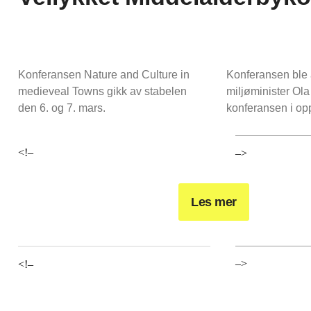
Konferansen Nature and Culture in
Konferansen ble 
medieveal Towns gikk av stabelen
miljøminister Ola
den 6. og 7. mars.
konferansen i op
<!–
–>
Les mer
–>
<!–