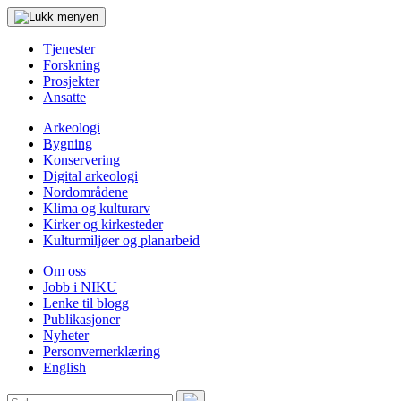
Tjenester
Forskning
Prosjekter
Ansatte
Arkeologi
Bygning
Konservering
Digital arkeologi
Nordområdene
Klima og kulturarv
Kirker og kirkesteder
Kulturmiljøer og planarbeid
Om oss
Jobb i NIKU
Lenke til blogg
Publikasjoner
Nyheter
Personvernerklæring
English
Søk