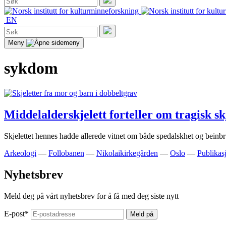
etter:
Søk
EN
Søk
etter:
Søk
Meny
sykdom
Middelalderskjelett forteller om tragisk s
Skjelettet hennes hadde allerede vitnet om både spedalskhet og bein
Arkeologi
—
Follobanen
—
Nikolaikirkegården
—
Oslo
—
Publikas
Nyhetsbrev
Meld deg på vårt nyhetsbrev for å få med deg siste nytt
E-post
*