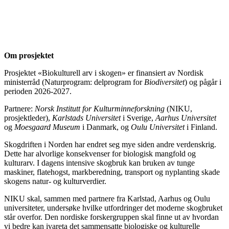
Om prosjektet
Prosjektet «Biokulturell arv i skogen» er finansiert av Nordisk
ministerråd (Naturprogram: delprogram for
Biodiversitet
) og pågår i
perioden 2026-2027.
Partnere:
Norsk Institutt for Kulturminneforskning
(NIKU,
prosjektleder),
Karlstads Universitet
i Sverige,
Aarhus Universitet
og
Moesgaard Museum
i Danmark, og
Oulu Universitet
i Finland.
Skogdriften i Norden har endret seg mye siden andre verdenskrig.
Dette har alvorlige konsekvenser for biologisk mangfold og
kulturarv. I dagens intensive skogbruk kan bruken av tunge
maskiner, flatehogst, markberedning, transport og nyplanting skade
skogens natur- og kulturverdier.
NIKU skal, sammen med partnere fra Karlstad, Aarhus og Oulu
universiteter, undersøke hvilke utfordringer det moderne skogbruket
står overfor. Den nordiske forskergruppen skal finne ut av hvordan
vi bedre kan ivareta det sammensatte biologiske og kulturelle