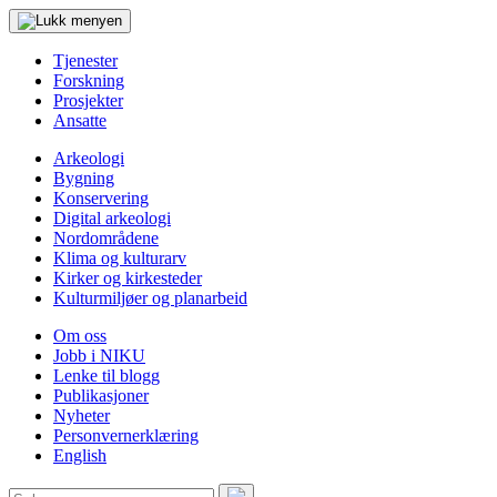
Tjenester
Forskning
Prosjekter
Ansatte
Arkeologi
Bygning
Konservering
Digital arkeologi
Nordområdene
Klima og kulturarv
Kirker og kirkesteder
Kulturmiljøer og planarbeid
Om oss
Jobb i NIKU
Lenke til blogg
Publikasjoner
Nyheter
Personvernerklæring
English
Søk