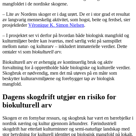
mangfoldet i de nordiske skogene.
– Lite av Nordens skoger er i dag urørt. De er i stor grad et resultat
av langvarig menneskelig aktivitet, som hogst, beite og ferdsel, sier
prosjektleder
Véronique K. Simon Nielsen
.
– I prosjektet ser vi derfor på hvordan både biologisk mangfold og
kulturmiljøer bedre kan ivaretas, med særlig vekt på samspillet
mellom natur- og kulturarv – inkludert immaterielle verdier. Dette
omtaler vi som
biokulturell arv.
Biokulturell arv er avhengig av kontinuerlig bruk og aktiv
forvaltning for å opprettholde både biologiske og kulturelle verdier.
Skogbruk er nødvendig, men det må utøves på en måte som
beskytter kulturarvmiljøene og forebygger tap av biologisk
mangfold.
Dagens skogdrift utgjør en risiko for
biokulturell arv
Skogen er en fornybar ressurs, og skogbruk har vært en bærebjelke i
nordisk næring og kultur gjennom århundrer. Førindustriell
skogdrift har etterlatt kulturminner og semi-naturlige landskap med
stor betydning for kulturell identitet og biologisk mangfold på lokalt,