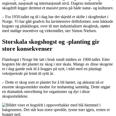
regionalt, nasjonalt og internasjonalt nivå. Dagens industrielle
skogdrift legger derimot et massivt press på både natur- og kulturarv.
– Fra 1950-tallet og til i dag har det skjedd et skifte i skogbruket i
Norge. Vi har gått gradvis fra lavintensive driftsformer, som lukkede
hogster og plukkhogst, over til mer industrialisert skogbruk, støttet
med statlige insentiver og virkemidler, sier Simon Nielsen.
Storskala skogshogst og -planting gir
store konsekvenser
Flatehogst i Norge ble tatt i bruk rundt midten av 1900-tallet. Etter
hogsten ble det plantet ny skog i stor skala. Mange av disse skogene
er i dag gamle nok til å hogges på nytt, i tråd med en planlagt
vekstperiode på femti til sytti år.
– Dette er skog som er plantet for å bli høstet, og akkurat nå er
enorme skogsområder modne for innhøsting samtidig. Dette utgjør
en dramatisk omveltning for organismer og dyr i disse
skogsområdene.