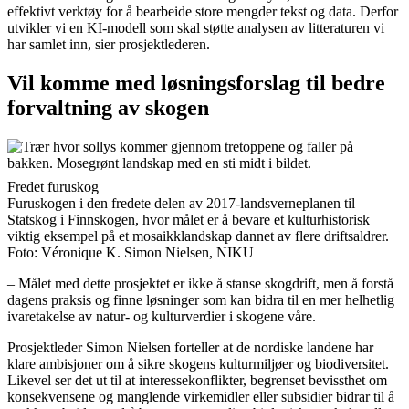
effektivt verktøy for å bearbeide store mengder tekst og data. Derfor
utvikler vi en KI-modell som skal støtte analysen av litteraturen vi
har samlet inn, sier prosjektlederen.
Vil komme med løsningsforslag til bedre
forvaltning av skogen
Fredet furuskog
Furuskogen i den fredete delen av 2017-landsverneplanen til
Statskog i Finnskogen, hvor målet er å bevare et kulturhistorisk
viktig eksempel på et mosaikklandskap dannet av flere driftsaldrer.
Foto: Véronique K. Simon Nielsen, NIKU
– Målet med dette prosjektet er ikke å stanse skogdrift, men å forstå
dagens praksis og finne løsninger som kan bidra til en mer helhetlig
ivaretakelse av natur- og kulturverdier i skogene våre.
Prosjektleder Simon Nielsen forteller at de nordiske landene har
klare ambisjoner om å sikre skogens kulturmiljøer og biodiversitet.
Likevel ser det ut til at interessekonflikter, begrenset bevissthet om
konsekvensene og manglende virkemidler eller subsidier bidrar til å