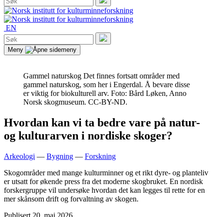
etter:
Søk
EN
Søk
etter:
Søk
Meny
Gammel naturskog
Det finnes fortsatt områder med
gammel naturskog, som her i Engerdal. Å bevare disse
er viktig for biokulturell arv. Foto: Bård Løken, Anno
Norsk skogmuseum. CC-BY-ND.
Hvordan kan vi ta bedre vare på natur-
og kulturarven i nordiske skoger?
Arkeologi
—
Bygning
—
Forskning
Skogområder med mange kulturminner og et rikt dyre- og planteliv
er utsatt for økende press fra det moderne skogbruket. En nordisk
forskergruppe vil undersøke hvordan det kan legges til rette for en
mer skånsom drift og forvaltning av skogen.
Publisert
20. mai 2026