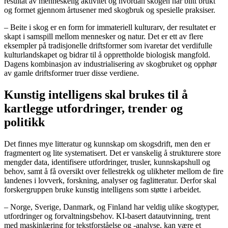
resultat av menneskelig aktivitet og hvordan skogen har blitt brukt
og formet gjennom årtusener med skogbruk og spesielle praksiser.
– Beite i skog er en form for immateriell kulturarv, der resultatet er
skapt i samspill mellom mennesker og natur. Det er ett av flere
eksempler på tradisjonelle driftsformer som ivaretar det verdifulle
kulturlandskapet og bidrar til å opprettholde biologisk mangfold.
Dagens kombinasjon av industrialisering av skogbruket og opphør
av gamle driftsformer truer disse verdiene.
Kunstig intelligens skal brukes til å
kartlegge utfordringer, trender og
politikk
Det finnes mye litteratur og kunnskap om skogsdrift, men den er
fragmentert og lite systematisert. Det er vanskelig å strukturere store
mengder data, identifisere utfordringer, trusler, kunnskapshull og
behov, samt å få oversikt over fellestrekk og ulikheter mellom de fire
landenes i lovverk, forskning, analyser og faglitteratur. Derfor skal
forskergruppen bruke kunstig intelligens som støtte i arbeidet.
– Norge, Sverige, Danmark, og Finland har veldig ulike skogtyper,
utfordringer og forvaltningsbehov. KI-basert datautvinning, trent
med maskinlæring for tekstforståelse og -analyse, kan være et