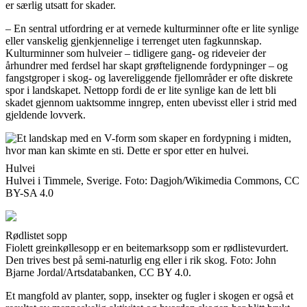
er særlig utsatt for skader.
– En sentral utfordring er at vernede kulturminner ofte er lite synlige
eller vanskelig gjenkjennelige i terrenget uten fagkunnskap.
Kulturminner som hulveier – tidligere gang- og rideveier der
århundrer med ferdsel har skapt grøftelignende fordypninger – og
fangstgroper i skog- og lavereliggende fjellområder er ofte diskrete
spor i landskapet. Nettopp fordi de er lite synlige kan de lett bli
skadet gjennom uaktsomme inngrep, enten ubevisst eller i strid med
gjeldende lovverk.
Hulvei
Hulvei i Timmele, Sverige. Foto: Dagjoh/Wikimedia Commons, CC
BY-SA 4.0
Rødlistet sopp
Fiolett greinkøllesopp er en beitemarksopp som er rødlistevurdert.
Den trives best på semi-naturlig eng eller i rik skog. Foto: John
Bjarne Jordal/Artsdatabanken, CC BY 4.0.
Et mangfold av planter, sopp, insekter og fugler i skogen er også et