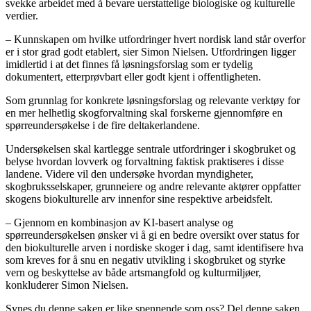
svekke arbeidet med å bevare uerstattelige biologiske og kulturelle
verdier.
– Kunnskapen om hvilke utfordringer hvert nordisk land står overfor
er i stor grad godt etablert, sier Simon Nielsen. Utfordringen ligger
imidlertid i at det finnes få løsningsforslag som er tydelig
dokumentert, etterprøvbart eller godt kjent i offentligheten.
Som grunnlag for konkrete løsningsforslag og relevante verktøy for
en mer helhetlig skogforvaltning skal forskerne gjennomføre en
spørreundersøkelse i de fire deltakerlandene.
Undersøkelsen skal kartlegge sentrale utfordringer i skogbruket og
belyse hvordan lovverk og forvaltning faktisk praktiseres i disse
landene. Videre vil den undersøke hvordan myndigheter,
skogbruksselskaper, grunneiere og andre relevante aktører oppfatter
skogens biokulturelle arv innenfor sine respektive arbeidsfelt.
– Gjennom en kombinasjon av KI-basert analyse og
spørreundersøkelsen ønsker vi å gi en bedre oversikt over status for
den biokulturelle arven i nordiske skoger i dag, samt identifisere hva
som kreves for å snu en negativ utvikling i skogbruket og styrke
vern og beskyttelse av både artsmangfold og kulturmiljøer,
konkluderer Simon Nielsen.
Synes du denne saken er like spennende som oss? Del denne saken