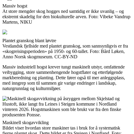
Massiv hogst
At store mengder skog hogges ned samtidig er ikke uvanlig – og
ekstremt skadelig for den biokulturelle arven. Foto: Vibeke Vandrup
Martens, NIKU
Plantet granskog blant løvtre
Vestlandsk fjellside med plantet granskog, som sannsynligvis er fra
«skogreisingsperioden» på 1950- og 60-tallet. Foto: Bård Løken,
Anno Norsk skogmuseum. CC-BY-ND
Massiv industriell hogst krever tungt maskinelt utstyr, omfattende
veibygging, store sammenhengende hogstflater og etterfølgende
markberedning og planting. Dette fører også til mer anleggsplass,
med inngrep som til sammen gir varige endringer i landskap,
naturgrunnlag og kulturmiljøer.
Maskinell skogavvikling
Bildet viser hvordan store maskiner tas i bruk for å systematisk
fjerne plantet skog. Dette bildet er fra Steigen i Nordland. Foto: