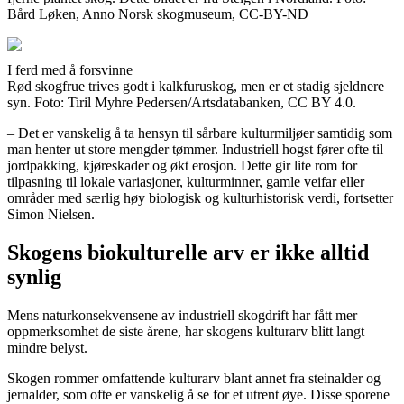
Bård Løken, Anno Norsk skogmuseum, CC-BY-ND
I ferd med å forsvinne
Rød skogfrue trives godt i kalkfuruskog, men er et stadig sjeldnere
syn. Foto: Tiril Myhre Pedersen/Artsdatabanken, CC BY 4.0.
– Det er vanskelig å ta hensyn til sårbare kulturmiljøer samtidig som
man henter ut store mengder tømmer. Industriell hogst fører ofte til
jordpakking, kjøreskader og økt erosjon. Dette gir lite rom for
tilpasning til lokale variasjoner, kulturminner, gamle veifar eller
områder med særlig høy biologisk og kulturhistorisk verdi, fortsetter
Simon Nielsen.
Skogens biokulturelle arv er ikke alltid
synlig
Mens naturkonsekvensene av industriell skogdrift har fått mer
oppmerksomhet de siste årene, har skogens kulturarv blitt langt
mindre belyst.
Skogen rommer omfattende kulturarv blant annet fra steinalder og
jernalder, som ofte er vanskelig å se for et utrent øye. Disse sporene