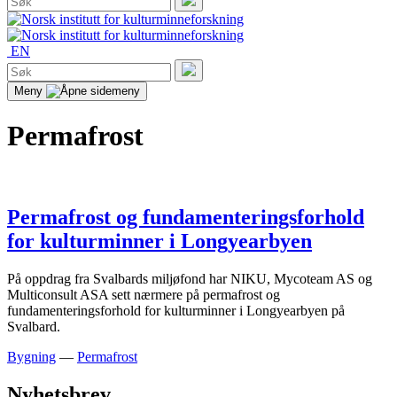
etter:
Søk
EN
Søk
etter:
Søk
Meny
Permafrost
Permafrost og fundamenteringsforhold
for kulturminner i Longyearbyen
På oppdrag fra Svalbards miljøfond har NIKU, Mycoteam AS og
Multiconsult ASA sett nærmere på permafrost og
fundamenteringsforhold for kulturminner i Longyearbyen på
Svalbard.
Bygning
—
Permafrost
Nyhetsbrev