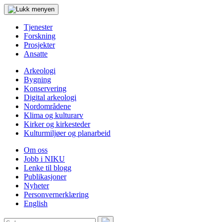
Tjenester
Forskning
Prosjekter
Ansatte
Arkeologi
Bygning
Konservering
Digital arkeologi
Nordområdene
Klima og kulturarv
Kirker og kirkesteder
Kulturmiljøer og planarbeid
Om oss
Jobb i NIKU
Lenke til blogg
Publikasjoner
Nyheter
Personvernerklæring
English
Søk