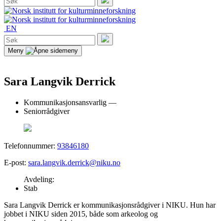
etter:
Søk
EN
Søk
etter:
Søk
Meny
Sara Langvik Derrick
Kommunikasjonsansvarlig —
Seniorrådgiver
Telefonnummer:
93846180
E-post:
sara.langvik.derrick@niku.no
Avdeling:
Stab
Sara Langvik Derrick er kommunikasjonsrådgiver i NIKU. Hun har
jobbet i NIKU siden 2015, både som arkeolog og