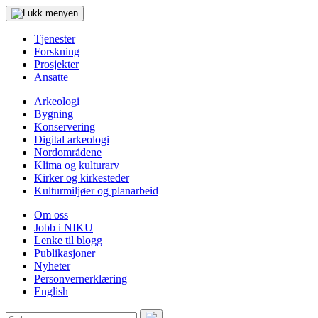
Tjenester
Forskning
Prosjekter
Ansatte
Arkeologi
Bygning
Konservering
Digital arkeologi
Nordområdene
Klima og kulturarv
Kirker og kirkesteder
Kulturmiljøer og planarbeid
Om oss
Jobb i NIKU
Lenke til blogg
Publikasjoner
Nyheter
Personvernerklæring
English
Søk