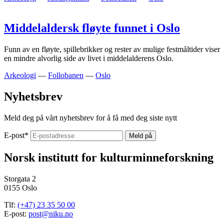
Middelaldersk fløyte funnet i Oslo
Funn av en fløyte, spillebrikker og rester av mulige festmåltider viser
en mindre alvorlig side av livet i middelalderens Oslo.
Arkeologi
—
Follobanen
—
Oslo
Nyhetsbrev
Meld deg på vårt nyhetsbrev for å få med deg siste nytt
E-post
*
Norsk institutt for kulturminneforskning
Storgata 2
0155 Oslo
Tlf:
(+47) 23 35 50 00
E-post:
post@niku.no