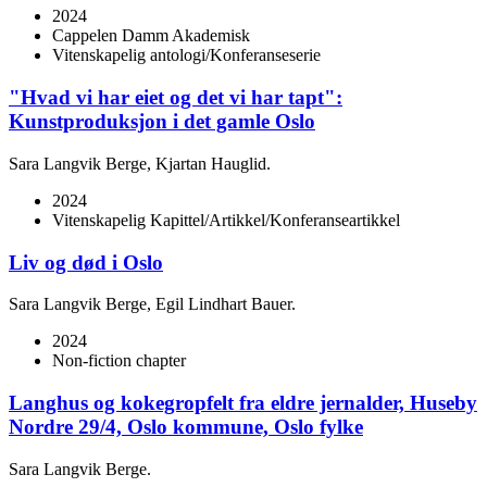
2024
Cappelen Damm Akademisk
Vitenskapelig antologi/Konferanseserie
"Hvad vi har eiet og det vi har tapt":
Kunstproduksjon i det gamle Oslo
Sara Langvik Berge, Kjartan Hauglid.
2024
Vitenskapelig Kapittel/Artikkel/Konferanseartikkel
Liv og død i Oslo
Sara Langvik Berge, Egil Lindhart Bauer.
2024
Non-fiction chapter
Langhus og kokegropfelt fra eldre jernalder, Huseby
Nordre 29/4, Oslo kommune, Oslo fylke
Sara Langvik Berge.