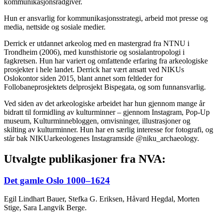
kommunikasjonsrådgiver.
Hun er ansvarlig for kommunikasjonsstrategi, arbeid mot presse og
media, nettside og sosiale medier.
Derrick er utdannet arkeolog med en mastergrad fra NTNU i
Trondheim (2006), med kunsthistorie og sosialantropologi i
fagkretsen. Hun har variert og omfattende erfaring fra arkeologiske
prosjekter i hele landet. Derrick har vært ansatt ved NIKUs
Oslokontor siden 2015, blant annet som feltleder for
Follobaneprosjektets delprosjekt Bispegata, og som funnansvarlig.
Ved siden av det arkeologiske arbeidet har hun gjennom mange år
bidratt til formidling av kulturminner – gjennom Instagram, Pop-Up
museum, Kulturminnebloggen, omvisninger, illustrasjoner og
skilting av kulturminner. Hun har en særlig interesse for fotografi, og
står bak NIKUarkeologenes Instagramside @niku_archaeology.
Utvalgte publikasjoner fra NVA:
Det gamle Oslo 1000–1624
Egil Lindhart Bauer, Stefka G. Eriksen, Håvard Hegdal, Morten
Stige, Sara Langvik Berge.