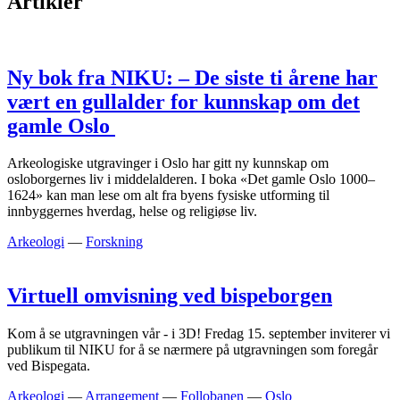
Artikler
Ny bok fra NIKU: – De siste ti årene har
vært en gullalder for kunnskap om det
gamle Oslo
Arkeologiske utgravinger i Oslo har gitt ny kunnskap om
osloborgernes liv i middelalderen. I boka «Det gamle Oslo 1000–
1624» kan man lese om alt fra byens fysiske utforming til
innbyggernes hverdag, helse og religiøse liv.
Arkeologi
—
Forskning
Virtuell omvisning ved bispeborgen
Kom å se utgravningen vår - i 3D! Fredag 15. september inviterer vi
publikum til NIKU for å se nærmere på utgravningen som foregår
ved Bispegata.
Arkeologi
—
Arrangement
—
Follobanen
—
Oslo