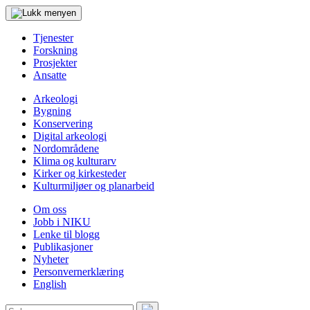
Tjenester
Forskning
Prosjekter
Ansatte
Arkeologi
Bygning
Konservering
Digital arkeologi
Nordområdene
Klima og kulturarv
Kirker og kirkesteder
Kulturmiljøer og planarbeid
Om oss
Jobb i NIKU
Lenke til blogg
Publikasjoner
Nyheter
Personvernerklæring
English
Søk