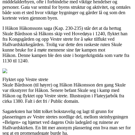
middelalderbyen, ofte i forbindelse med viktige hendelser og
personer. Gata var sentral for byens struktur og aktivitet, og omtales
både som et sted hvor viktige bygninger og gårder lå og som den
korteste veien gjennom byen.
I Håkon Håkonssons saga (Kap. 230-235) står det at da hertug
Skule Bårdsson så Håkons skip ved Hovedøya i 1240, flyktet han
fra Kongsgården og opp Vestre strete for å søke tilflukt ved
Hallvardskirkegården. Trolig var dette den raskeste ruten Skule
kunne bruke for å møte mennene sine før kampen mot
Håkon. Denne kampen ble den siste i borgerkrigstida som varte fra
1130 til 1240.
Flyktet opp Vestre strete
Skule Bårdsson (til høyre) og Håkon Håkonsson den gang Skule
var riksstyrer for Håkon. Senere befant Skule seg i kamp med
Håkon og flyktet opp Vestre strete. Illustrasjon i Flateyjarbók fra
cirka 1380. Falt i det fri / Public domain.
Sagateksten har blitt tolket bokstavelig og lagt til grunn for
plasseringen av Vestre stretes nordlige del, mellom steinbygningen
«Belgen» og hjørnet ved dagens Oslo ladegård og ruinene av
Hallvardskirken. En litt mer anonym plassering enn hva man ser for
seg at en promenadegate burde ha.