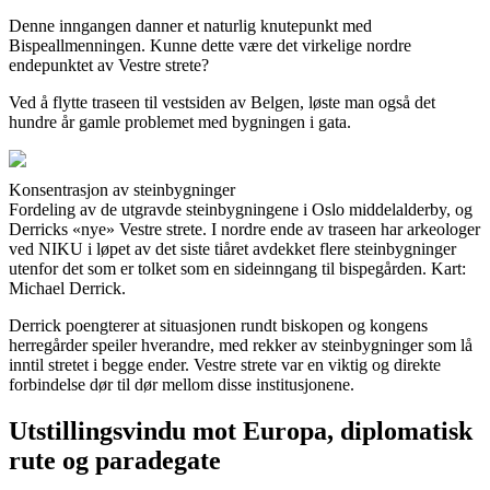
Denne inngangen danner et naturlig knutepunkt med
Bispeallmenningen. Kunne dette være det virkelige nordre
endepunktet av Vestre strete?
Ved å flytte traseen til vestsiden av Belgen, løste man også det
hundre år gamle problemet med bygningen i gata.
Konsentrasjon av steinbygninger
Fordeling av de utgravde steinbygningene i Oslo middelalderby, og
Derricks «nye» Vestre strete. I nordre ende av traseen har arkeologer
ved NIKU i løpet av det siste tiåret avdekket flere steinbygninger
utenfor det som er tolket som en sideinngang til bispegården. Kart:
Michael Derrick.
Derrick poengterer at situasjonen rundt biskopen og kongens
herregårder speiler hverandre, med rekker av steinbygninger som lå
inntil stretet i begge ender. Vestre strete var en viktig og direkte
forbindelse dør til dør mellom disse institusjonene.
Utstillingsvindu mot Europa, diplomatisk
rute og paradegate