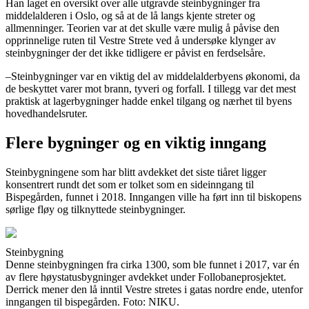
Han laget en oversikt over alle utgravde steinbygninger fra
middelalderen i Oslo, og så at de lå langs kjente streter og
allmenninger. Teorien var at det skulle være mulig å påvise den
opprinnelige ruten til Vestre Strete ved å undersøke klynger av
steinbygninger der det ikke tidligere er påvist en ferdselsåre.
–Steinbygninger var en viktig del av middelalderbyens økonomi, da
de beskyttet varer mot brann, tyveri og forfall. I tillegg var det mest
praktisk at lagerbygninger hadde enkel tilgang og nærhet til byens
hovedhandelsruter.
Flere bygninger og en viktig inngang
Steinbygningene som har blitt avdekket det siste tiåret ligger
konsentrert rundt det som er tolket som en sideinngang til
Bispegården, funnet i 2018. Inngangen ville ha ført inn til biskopens
sørlige fløy og tilknyttede steinbygninger.
Steinbygning
Denne steinbygningen fra cirka 1300, som ble funnet i 2017, var én
av flere høystatusbygninger avdekket under Follobaneprosjektet.
Derrick mener den lå inntil Vestre stretes i gatas nordre ende, utenfor
inngangen til bispegården. Foto: NIKU.