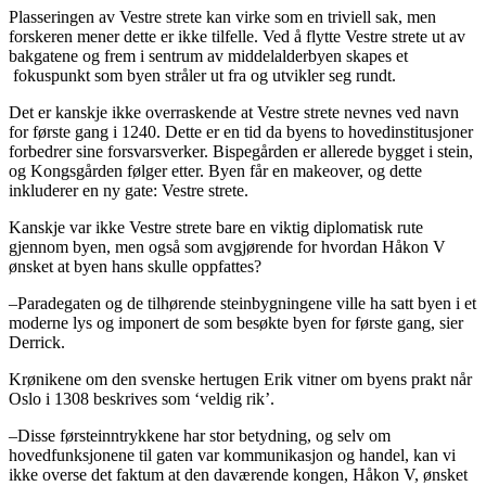
Plasseringen av Vestre strete kan virke som en triviell sak, men
forskeren mener dette er ikke tilfelle. Ved å flytte Vestre strete ut av
bakgatene og frem i sentrum av middelalderbyen skapes et
fokuspunkt som byen stråler ut fra og utvikler seg rundt.
Det er kanskje ikke overraskende at Vestre strete nevnes ved navn
for første gang i 1240. Dette er en tid da byens to hovedinstitusjoner
forbedrer sine forsvarsverker. Bispegården er allerede bygget i stein,
og Kongsgården følger etter. Byen får en makeover, og dette
inkluderer en ny gate: Vestre strete.
Kanskje var ikke Vestre strete bare en viktig diplomatisk rute
gjennom byen, men også som avgjørende for hvordan Håkon V
ønsket at byen hans skulle oppfattes?
–Paradegaten og de tilhørende steinbygningene ville ha satt byen i et
moderne lys og imponert de som besøkte byen for første gang, sier
Derrick.
Krønikene om den svenske hertugen Erik vitner om byens prakt når
Oslo i 1308 beskrives som ‘veldig rik’.
–Disse førsteinntrykkene har stor betydning, og selv om
hovedfunksjonene til gaten var kommunikasjon og handel, kan vi
ikke overse det faktum at den daværende kongen, Håkon V, ønsket