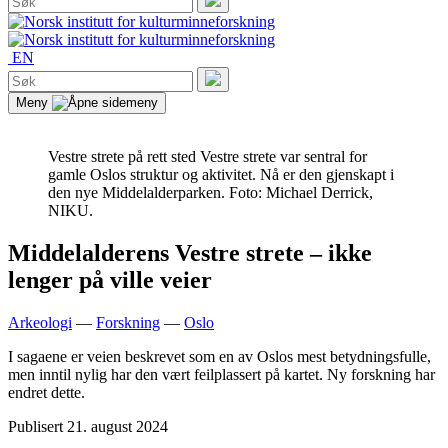
etter:
Søk
EN
Søk
etter:
Søk
Meny
Vestre strete på rett sted
Vestre strete var sentral for
gamle Oslos struktur og aktivitet. Nå er den gjenskapt i
den nye Middelalderparken. Foto: Michael Derrick,
NIKU.
Middelalderens Vestre strete – ikke
lenger på ville veier
Arkeologi
—
Forskning
—
Oslo
I sagaene er veien beskrevet som en av Oslos mest betydningsfulle,
men inntil nylig har den vært feilplassert på kartet. Ny forskning har
endret dette.
Publisert
21. august 2024