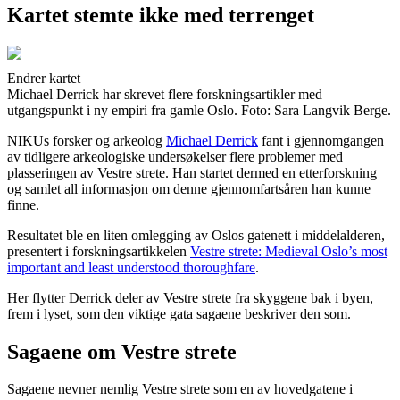
Kartet stemte ikke med terrenget
Endrer kartet
Michael Derrick har skrevet flere forskningsartikler med
utgangspunkt i ny empiri fra gamle Oslo. Foto: Sara Langvik Berge.
NIKUs forsker og arkeolog
Michael Derrick
fant i gjennomgangen
av tidligere arkeologiske undersøkelser flere problemer med
plasseringen av Vestre strete. Han startet dermed en etterforskning
og samlet all informasjon om denne gjennomfartsåren han kunne
finne.
Resultatet ble en liten omlegging av Oslos gatenett i middelalderen,
presentert i forskningsartikkelen
Vestre strete: Medieval Oslo’s most
important and least understood thoroughfare
.
Her flytter Derrick deler av Vestre strete fra skyggene bak i byen,
frem i lyset, som den viktige gata sagaene beskriver den som.
Sagaene om Vestre strete
Sagaene nevner nemlig Vestre strete som en av hovedgatene i