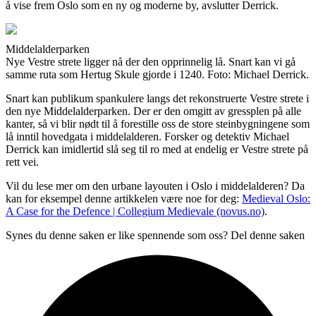
å vise frem Oslo som en ny og moderne by, avslutter Derrick.
Middelalderparken
Nye Vestre strete ligger nå der den opprinnelig lå. Snart kan vi gå
samme ruta som Hertug Skule gjorde i 1240. Foto: Michael Derrick.
Snart kan publikum spankulere langs det rekonstruerte Vestre strete i
den nye Middelalderparken. Der er den omgitt av gressplen på alle
kanter, så vi blir nødt til å forestille oss de store steinbygningene som
lå inntil hovedgata i middelalderen. Forsker og detektiv Michael
Derrick kan imidlertid slå seg til ro med at endelig er Vestre strete på
rett vei.
Vil du lese mer om den urbane layouten i Oslo i middelalderen? Da
kan for eksempel denne artikkelen være noe for deg:
Medieval Oslo:
A Case for the Defence | Collegium Medievale (novus.no)
.
Synes du denne saken er like spennende som oss? Del denne saken