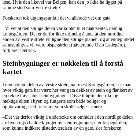
løse. Hvis den likevel var Belgen, kan den jo ikke ha ligget på
samme sted som Vestre strete?
Forskeren tok utgangspunkt i det vi allerede vet om gata:
–Vi vet at den sørlige delen var koblet til et maktsenter, nemlig
kongsgården. Det er derfor ikke urimelig å anta at den nordlige
enden av Vestre strete vil ligne den sørlige planen, og at endepunktet
sannsynligvis vil være bispegården (nåværende Oslo Ladegård),
forklarer Derrick.
Steinbygninger er nøkkelen til å forstå
kartet
I den sørlige delen av Vestre strete, nærmest Kongsgården, ser man
hvor viktig gata har vært: her var gata dekket av stein og flankert av
en rekke høystatus steinbygninger. Disse tilhørte den rike og
mektige eliten i byen og fungerte som både boliger og
oppbevaringssted for varer som skulle selges senere.
–Det var derfor viktig å undersøke om områder i den nordlige delen
av byen også hadde klynger av steinbygninger, nær bispegården,
som kunne indikere tilstedeværelsen av en gate, sier forskeren.