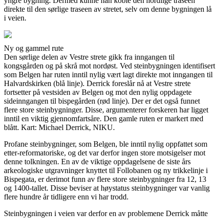
yngre bygning. Dermed kunne han koble den nordlige traseen
direkte til den sørlige traseen av stretet, selv om denne bygningen lå
i veien.
Ny og gammel rute
Den sørlige delen av Vestre strete gikk fra inngangen til
kongsgården og på skrå mot nordøst. Ved steinbygningen identifisert
som Belgen har ruten inntil nylig vært lagt direkte mot inngangen til
Halvardskirken (blå linje). Derrick foreslår nå at Vestre strete
fortsetter på vestsiden av Belgen og mot den nylig oppdagete
sideinngangen til bispegården (rød linje). Der er det også funnet
flere store steinbygninger. Disse, argumenterer forskeren har ligget
inntil en viktig gjennomfartsåre. Den gamle ruten er markert med
blått. Kart: Michael Derrick, NIKU.
Profane steinbygninger, som Belgen, ble inntil nylig oppfattet som
etter-reformatoriske, og det var derfor ingen store motsigelser mot
denne tolkningen. En av de viktige oppdagelsene de siste års
arkeologiske utgravninger knyttet til Follobanen og ny trikkelinje i
Bispegata, er derimot funn av flere store steinbygninger fra 12, 13
og 1400-tallet. Disse beviser at høystatus steinbygninger var vanlig
flere hundre år tidligere enn vi har trodd.
Steinbygningen i veien var derfor en av problemene Derrick måtte