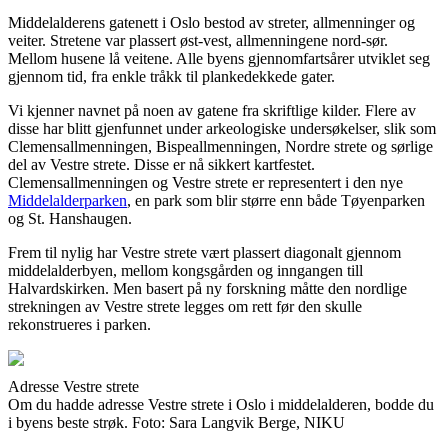
Middelalderens gatenett i Oslo bestod av streter, allmenninger og
veiter. Stretene var plassert øst-vest, allmenningene nord-sør.
Mellom husene lå veitene. Alle byens gjennomfartsårer utviklet seg
gjennom tid, fra enkle tråkk til plankedekkede gater.
Vi kjenner navnet på noen av gatene fra skriftlige kilder. Flere av
disse har blitt gjenfunnet under arkeologiske undersøkelser, slik som
Clemensallmenningen, Bispeallmenningen, Nordre strete og sørlige
del av Vestre strete. Disse er nå sikkert kartfestet.
Clemensallmenningen og Vestre strete er representert i den nye
Middelalderparken
, en park som blir større enn både Tøyenparken
og St. Hanshaugen.
Frem til nylig har Vestre strete vært plassert diagonalt gjennom
middelalderbyen, mellom kongsgården og inngangen till
Halvardskirken. Men basert på ny forskning måtte den nordlige
strekningen av Vestre strete legges om rett før den skulle
rekonstrueres i parken.
Adresse Vestre strete
Om du hadde adresse Vestre strete i Oslo i middelalderen, bodde du
i byens beste strøk. Foto: Sara Langvik Berge, NIKU