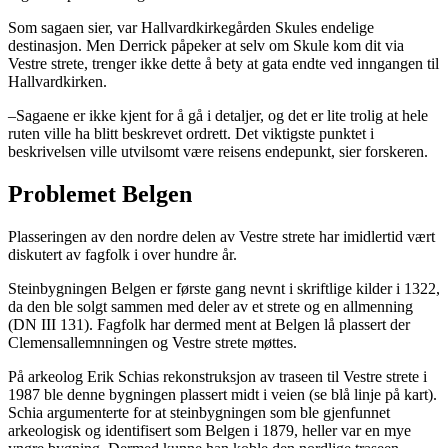
Som sagaen sier, var Hallvardkirkegården Skules endelige
destinasjon. Men Derrick påpeker at selv om Skule kom dit via
Vestre strete, trenger ikke dette å bety at gata endte ved inngangen til
Hallvardkirken.
–Sagaene er ikke kjent for å gå i detaljer, og det er lite trolig at hele
ruten ville ha blitt beskrevet ordrett. Det viktigste punktet i
beskrivelsen ville utvilsomt være reisens endepunkt, sier forskeren.
Problemet Belgen
Plasseringen av den nordre delen av Vestre strete har imidlertid vært
diskutert av fagfolk i over hundre år.
Steinbygningen Belgen er første gang nevnt i skriftlige kilder i 1322,
da den ble solgt sammen med deler av et strete og en allmenning
(DN III 131). Fagfolk har dermed ment at Belgen lå plassert der
Clemensallemnningen og Vestre strete møttes.
På arkeolog Erik Schias rekonstruksjon av traseen til Vestre strete i
1987 ble denne bygningen plassert midt i veien (se blå linje på kart).
Schia argumenterte for at steinbygningen som ble gjenfunnet
arkeologisk og identifisert som Belgen i 1879, heller var en mye