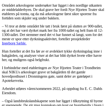
Området arkeologene undersøker har ligget i den nordlige utkanten
av middelalderbyen. De skal grave her fordi Nye Hjorten Teater skal
etableres på tomta, og da må arkeologene først sikre sporene fra
fortiden som skjuler seg under bakken.
– Vi tror at dette området ble tatt i bruk først på slutten av 900-tallet,
og at det har vært dyrket mark her fra 1000-tallet og helt fram til 12-
1300-tallet. Det stemmer med det vi har funnet så langt, som for det
meste er spor etter dyrkningsaktivitet, forteller prosjektleder
Ingeborg Sæhle.
Hun forteller at det fra før av er avdekket tykke dyrkningslag inne i
bakgården, og analyser viser at det har blitt dyrket hvete eller havre
her, og muligens også belgfrukt.
I forbindelse med etableringen av Nye Hjorten Teater i Trondheim
skal NIKUs arkeologer grave ut bakgården til det gamle
hovedposthuset i Dronningens gate, samt deler av gateløpet i
Apotekerveita.
Arbeidet utføres våren/sommeren 2022, på oppdrag fra E. C. Dahls
Eiendom.
– Også landsbrukslandskapene som har ligget i tilknytning til byene
er spennende. De gir mye kunnskap om kost og hverdagsliv i byen i