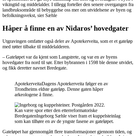
vikingtid og middelalder. I tillegg forteller den senere overgangen fra
landbruksområde til bebyggelse oss mer om utvidelsene av byen og
befolkningsvekst, sier Sæhle
Håper å finne en av Nidaros’ hovedgater
Utgravingen omfatter også deler av Apotekerveita, som er et gateløp
med røtter tilbake til middelalderen.
– Gateløpet var da kjent som Langstrete, og var en av byens
hovedgater fra nord til sør. Etter bybrannen i 1598 ble denne utvidet,
og fikk deretter navnet Bredegate.
Apotekerveita
Dagens Apotekerveita følger en av
Trondheims eldste gateløp. Denne gaten håper
arkeologene å finne.
Kan være spor etter den etterreformatoriske
Bredegaten
Ingeborg Sæhle viser fram et kuppelsteinlag
som kan tilhøre en av de yngste fasene av gateløpet.
Gateløpet har gjennomgått flere transformasjoner gjennom tiden, og