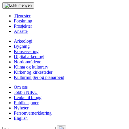
Tjenester
Forskning
Prosjekter
Ansatte
Arkeologi
Bygning
Konservering
Digital arkeologi
Nordområdene
Klima og kulturarv
Kirker og kirkesteder
Kulturmiljøer og planarbeid
Om oss
Jobb i NIKU
Lenke til blogg
Publikasjoner
Nyheter
Personvernerklæring
English
Søk