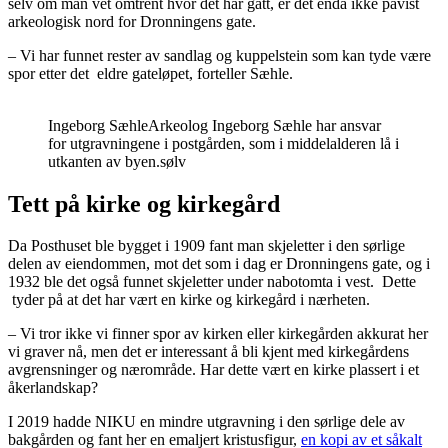
selv om man vet omtrent hvor det har gått, er det enda ikke påvist
arkeologisk nord for Dronningens gate.
– Vi har funnet rester av sandlag og kuppelstein som kan tyde være
spor etter det eldre gateløpet, forteller Sæhle.
Ingeborg Sæhle
Arkeolog Ingeborg Sæhle har ansvar
for utgravningene i postgården, som i middelalderen lå i
utkanten av byen.sølv
Tett på kirke og kirkegård
Da Posthuset ble bygget i 1909 fant man skjeletter i den sørlige
delen av eiendommen, mot det som i dag er Dronningens gate, og i
1932 ble det også funnet skjeletter under nabotomta i vest. Dette
tyder på at det har vært en kirke og kirkegård i nærheten.
– Vi tror ikke vi finner spor av kirken eller kirkegården akkurat her
vi graver nå, men det er interessant å bli kjent med kirkegårdens
avgrensninger og nærområde. Har dette vært en kirke plassert i et
åkerlandskap?
I 2019 hadde NIKU en mindre utgravning i den sørlige dele av
bakgården og fant her en emaljert kristusfigur,
en kopi av et såkalt