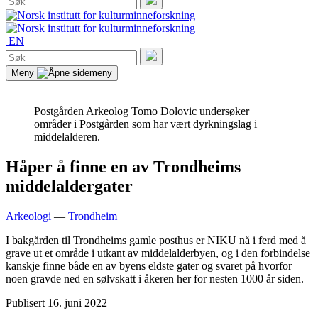
etter:
Søk
EN
Søk
etter:
Søk
Meny
Postgården
Arkeolog Tomo Dolovic undersøker
områder i Postgården som har vært dyrkningslag i
middelalderen.
Håper å finne en av Trondheims
middelaldergater
Arkeologi
—
Trondheim
I bakgården til Trondheims gamle posthus er NIKU nå i ferd med å
grave ut et område i utkant av middelalderbyen, og i den forbindelse
kanskje finne både en av byens eldste gater og svaret på hvorfor
noen gravde ned en sølvskatt i åkeren her for nesten 1000 år siden.
Publisert
16. juni 2022