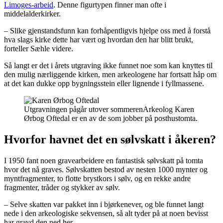
Limoges-arbeid
. Denne figurtypen finner man ofte i
middelalderkirker.
– Slike gjenstandsfunn kan forhåpentligvis hjelpe oss med å forstå
hva slags kirke dette har vært og hvordan den har blitt brukt,
forteller Sæhle videre.
Så langt er det i årets utgraving ikke funnet noe som kan knyttes til
den mulig nærliggende kirken, men arkeologene har fortsatt håp om
at det kan dukke opp bygningsstein eller lignende i fyllmassene.
Utgravningen pågår utover sommeren
Arkeolog Karen
Ørbog Oftedal er en av de som jobber på posthustomta.
Hvorfor havnet det en sølvskatt i åkeren?
I 1950 fant noen gravearbeidere en fantastisk sølvskatt på tomta
hvor det nå graves. Sølvskatten bestod av nesten 1000 mynter og
myntfragmenter, to flotte brystkors i sølv, og en rekke andre
fragmenter, tråder og stykker av sølv.
– Selve skatten var pakket inn i bjørkenever, og ble funnet langt
nede i den arkeologiske sekvensen, så alt tyder på at noen bevisst
har gravd den ned her.