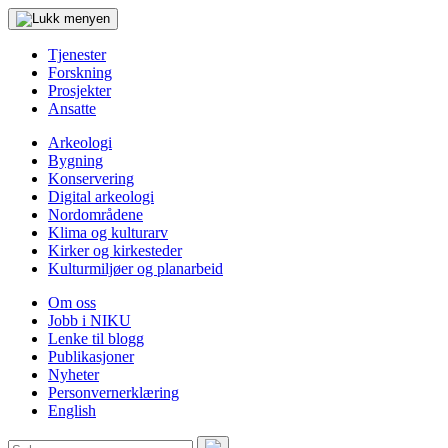
Tjenester
Forskning
Prosjekter
Ansatte
Arkeologi
Bygning
Konservering
Digital arkeologi
Nordområdene
Klima og kulturarv
Kirker og kirkesteder
Kulturmiljøer og planarbeid
Om oss
Jobb i NIKU
Lenke til blogg
Publikasjoner
Nyheter
Personvernerklæring
English
Søk