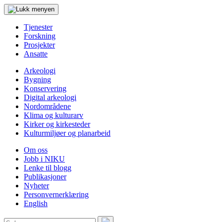
Tjenester
Forskning
Prosjekter
Ansatte
Arkeologi
Bygning
Konservering
Digital arkeologi
Nordområdene
Klima og kulturarv
Kirker og kirkesteder
Kulturmiljøer og planarbeid
Om oss
Jobb i NIKU
Lenke til blogg
Publikasjoner
Nyheter
Personvernerklæring
English
Søk