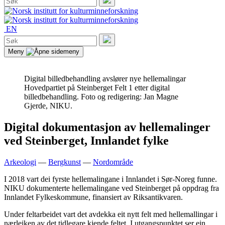
etter:
Søk
EN
Søk
etter:
Søk
Meny
Digital billedbehandling avslører nye hellemalingar
Hovedpartiet på Steinberget Felt 1 etter digital
billedbehandling. Foto og redigering: Jan Magne
Gjerde, NIKU.
Digital dokumentasjon av hellemalinger
ved Steinberget, Innlandet fylke
Arkeologi
—
Bergkunst
—
Nordområde
I 2018 vart dei fyrste hellemalingane i Innlandet i Sør-Noreg funne.
NIKU dokumenterte hellemalingane ved Steinberget på oppdrag fra
Innlandet Fylkeskommune, finansiert av Riksantikvaren.
Under feltarbeidet vart det avdekka eit nytt felt med hellemallingar i
nærleiken av det tidlegare kjende feltet. I utgangspunktet ser ein