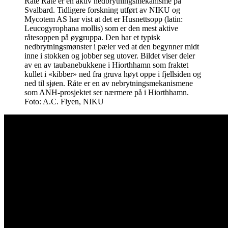
Råte
Råte er en aktiv nedbrytningsmekanisme på
Svalbard. Tidligere forskning utført av NIKU og
Mycotem AS har vist at det er Husnettsopp (latin:
Leucogyrophana mollis) som er den mest aktive
råtesoppen på øygruppa. Den har et typisk
nedbrytningsmønster i pæler ved at den begynner midt
inne i stokken og jobber seg utover. Bildet viser deler
av en av taubanebukkene i Hiorthhamn som fraktet
kullet i «kibber» ned fra gruva høyt oppe i fjellsiden og
ned til sjøen. Råte er en av nebrytningsmekanismene
som ANH-prosjektet ser nærmere på i Hiorthhamn.
Foto: A.C. Flyen, NIKU