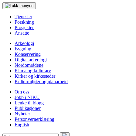
Tjenester
Forskning
Prosjekter
Ansatte
Arkeologi
Bygning
Konservering
Digital arkeologi
Nordområdene
Klima og kulturarv
Kirker og kirkesteder
Kulturmiljøer og planarbeid
Om oss
Jobb i NIKU
Lenke til blogg
Publikasjoner
Nyheter
Personvernerklæring
English
Søk