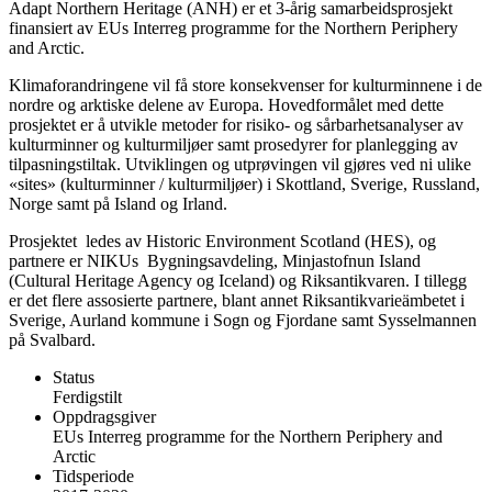
Adapt Northern Heritage (ANH) er et 3-årig samarbeidsprosjekt
finansiert av EUs Interreg programme for the Northern Periphery
and Arctic.
Klimaforandringene vil få store konsekvenser for kulturminnene i de
nordre og arktiske delene av Europa. Hovedformålet med dette
prosjektet er å utvikle metoder for risiko- og sårbarhetsanalyser av
kulturminner og kulturmiljøer samt prosedyrer for planlegging av
tilpasningstiltak. Utviklingen og utprøvingen vil gjøres ved ni ulike
«sites» (kulturminner / kulturmiljøer) i Skottland, Sverige, Russland,
Norge samt på Island og Irland.
Prosjektet ledes av Historic Environment Scotland (HES), og
partnere er NIKUs Bygningsavdeling, Minjastofnun Island
(Cultural Heritage Agency og Iceland) og Riksantikvaren. I tillegg
er det flere assosierte partnere, blant annet Riksantikvarieämbetet i
Sverige, Aurland kommune i Sogn og Fjordane samt Sysselmannen
på Svalbard.
Status
Ferdigstilt
Oppdragsgiver
EUs Interreg programme for the Northern Periphery and
Arctic
Tidsperiode