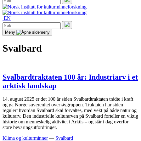
etter:
Søk
EN
Søk
etter:
Søk
Meny
Svalbard
Svalbardtraktaten 100 år: Industriarv i et
arktisk landskap
14. august 2025 er det 100 år siden Svalbardtraktaten trådte i kraft
og ga Norge suverenitet over øygruppen. Traktaten har siden
regulert hvordan Svalbard skal forvaltes, med vekt på både natur og
kulturarv. Den industrielle kulturarven på Svalbard forteller en viktig
historie om menneskelig aktivitet i Arktis – og står i dag overfor
store bevaringsutfordringer.
Klima og kulturminner
—
Svalbard