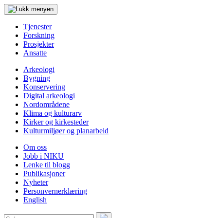
Tjenester
Forskning
Prosjekter
Ansatte
Arkeologi
Bygning
Konservering
Digital arkeologi
Nordområdene
Klima og kulturarv
Kirker og kirkesteder
Kulturmiljøer og planarbeid
Om oss
Jobb i NIKU
Lenke til blogg
Publikasjoner
Nyheter
Personvernerklæring
English
Søk