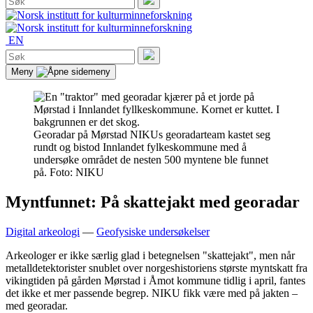
etter:
Søk
EN
Søk
etter:
Søk
Meny
Georadar på Mørstad
NIKUs georadarteam kastet seg
rundt og bistod Innlandet fylkeskommune med å
undersøke området de nesten 500 myntene ble funnet
på. Foto: NIKU
Myntfunnet: På skattejakt med georadar
Digital arkeologi
—
Geofysiske undersøkelser
Arkeologer er ikke særlig glad i betegnelsen "skattejakt", men når
metalldetektorister snublet over norgeshistoriens største myntskatt fra
vikingtiden på gården Mørstad i Åmot kommune tidlig i april, fantes
det ikke et mer passende begrep. NIKU fikk være med på jakten –
med georadar.