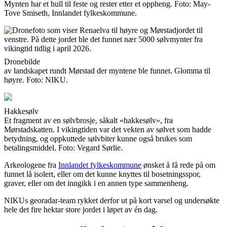
Mynten har et hull til feste og rester etter et oppheng. Foto: May-
Tove Smiseth, Innlandet fylkeskommune.
Dronebilde
av landskapet rundt Mørstad der myntene ble funnet. Glomma til
høyre. Foto: NIKU.
Hakkesølv
Et fragment av en sølvbrosje, såkalt «hakkesølv», fra
Mørstadskatten. I vikingtiden var det vekten av sølvet som hadde
betydning, og oppkuttede sølvbiter kunne også brukes som
betalingsmiddel. Foto: Vegard Sørlie.
Arkeologene fra
Innlandet fylkeskommune
ønsket å få rede på om
funnet lå isolert, eller om det kunne knyttes til bosetningsspor,
graver, eller om det inngikk i en annen type sammenheng.
NIKUs georadar-team rykket derfor ut på kort varsel og undersøkte
hele det fire hektar store jordet i løpet av én dag.