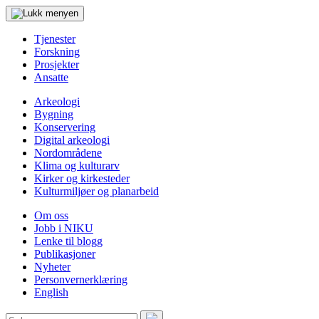
Tjenester
Forskning
Prosjekter
Ansatte
Arkeologi
Bygning
Konservering
Digital arkeologi
Nordområdene
Klima og kulturarv
Kirker og kirkesteder
Kulturmiljøer og planarbeid
Om oss
Jobb i NIKU
Lenke til blogg
Publikasjoner
Nyheter
Personvernerklæring
English
Søk