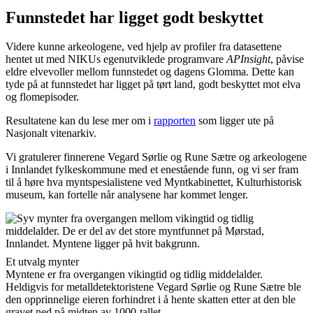
Funnstedet har ligget godt beskyttet
Videre kunne arkeologene, ved hjelp av profiler fra datasettene
hentet ut med NIKUs egenutviklede programvare
APInsight
, påvise
eldre elvevoller mellom funnstedet og dagens Glomma. Dette kan
tyde på at funnstedet har ligget på tørt land, godt beskyttet mot elva
og flomepisoder.
Resultatene kan du lese mer om i
rapporten
som ligger ute på
Nasjonalt vitenarkiv.
Vi gratulerer finnerene Vegard Sørlie og Rune Sætre og arkeologene
i Innlandet fylkeskommune med et enestående funn, og vi ser fram
til å høre hva myntspesialistene ved Myntkabinettet, Kulturhistorisk
museum, kan fortelle når analysene har kommet lenger.
Et utvalg mynter
Myntene er fra overgangen vikingtid og tidlig middelalder.
Heldigvis for metalldetektoristene Vegard Sørlie og Rune Sætre ble
den opprinnelige eieren forhindret i å hente skatten etter at den ble
gravet ned på midten av 1000-tallet.