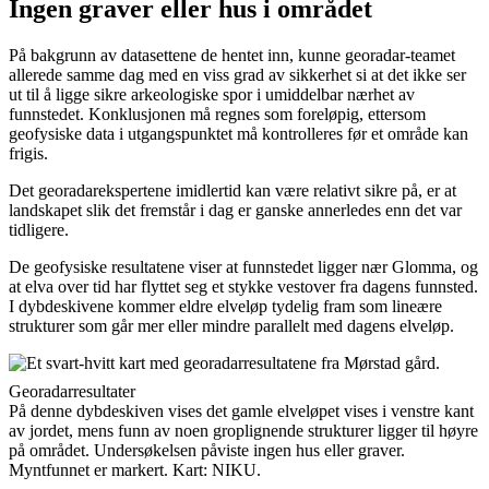
Ingen graver eller hus i området
På bakgrunn av datasettene de hentet inn, kunne georadar-teamet
allerede samme dag med en viss grad av sikkerhet si at det ikke ser
ut til å ligge sikre arkeologiske spor i umiddelbar nærhet av
funnstedet. Konklusjonen må regnes som foreløpig, ettersom
geofysiske data i utgangspunktet må kontrolleres før et område kan
frigis.
Det georadarekspertene imidlertid kan være relativt sikre på, er at
landskapet slik det fremstår i dag er ganske annerledes enn det var
tidligere.
De geofysiske resultatene viser at funnstedet ligger nær Glomma, og
at elva over tid har flyttet seg et stykke vestover fra dagens funnsted.
I dybdeskivene kommer eldre elveløp tydelig fram som lineære
strukturer som går mer eller mindre parallelt med dagens elveløp.
Georadarresultater
På denne dybdeskiven vises det gamle elveløpet vises i venstre kant
av jordet, mens funn av noen groplignende strukturer ligger til høyre
på området. Undersøkelsen påviste ingen hus eller graver.
Myntfunnet er markert. Kart: NIKU.