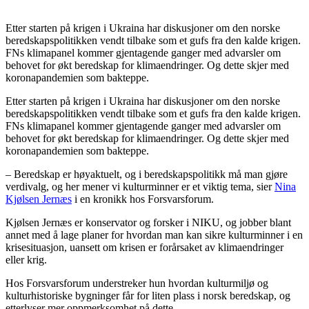
Etter starten på krigen i Ukraina har diskusjoner om den norske
beredskapspolitikken vendt tilbake som et gufs fra den kalde krigen.
FNs klimapanel kommer gjentagende ganger med advarsler om
behovet for økt beredskap for klimaendringer. Og dette skjer med
koronapandemien som bakteppe.
Etter starten på krigen i Ukraina har diskusjoner om den norske
beredskapspolitikken vendt tilbake som et gufs fra den kalde krigen.
FNs klimapanel kommer gjentagende ganger med advarsler om
behovet for økt beredskap for klimaendringer. Og dette skjer med
koronapandemien som bakteppe.
– Beredskap er høyaktuelt, og i beredskapspolitikk må man gjøre
verdivalg, og her mener vi kulturminner er et viktig tema, sier
Nina
Kjølsen Jernæs
i en kronikk hos Forsvarsforum.
Kjølsen Jernæs er konservator og forsker i NIKU, og jobber blant
annet med å lage planer for hvordan man kan sikre kulturminner i en
krisesituasjon, uansett om krisen er forårsaket av klimaendringer
eller krig.
Hos Forsvarsforum understreker hun hvordan kulturmiljø og
kulturhistoriske bygninger får for liten plass i norsk beredskap, og
etterlyser mer oppmerksomhet på dette.