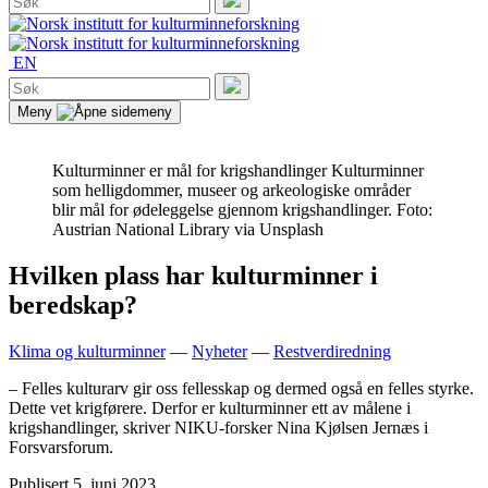
etter:
Søk
EN
Søk
etter:
Søk
Meny
Kulturminner er mål for krigshandlinger
Kulturminner
som helligdommer, museer og arkeologiske områder
blir mål for ødeleggelse gjennom krigshandlinger. Foto:
Austrian National Library via Unsplash
Hvilken plass har kulturminner i
beredskap?
Klima og kulturminner
—
Nyheter
—
Restverdiredning
– Felles kulturarv gir oss fellesskap og dermed også en felles styrke.
Dette vet krigførere. Derfor er kulturminner ett av målene i
krigshandlinger, skriver NIKU-forsker Nina Kjølsen Jernæs i
Forsvarsforum.
Publisert
5. juni 2023