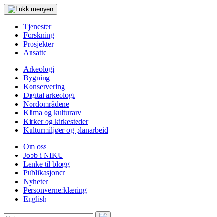
Tjenester
Forskning
Prosjekter
Ansatte
Arkeologi
Bygning
Konservering
Digital arkeologi
Nordområdene
Klima og kulturarv
Kirker og kirkesteder
Kulturmiljøer og planarbeid
Om oss
Jobb i NIKU
Lenke til blogg
Publikasjoner
Nyheter
Personvernerklæring
English
Søk