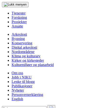
Tjenester
Forskning
Prosjekter
Ansatte
Arkeologi
Bygning
Konservering
Digital arkeologi
Nordområdene
Klima og kulturarv
Kirker og kirkesteder
Kulturmiljøer og planarbeid
Om oss
Jobb i NIKU
Lenke til blogg
Publikasjoner
Nyheter
Personvernerklæring
English
Søk