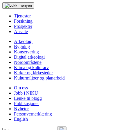
Tjenester
Forskning
Prosjekter
Ansatte
Arkeologi
Bygning
Konservering
Digital arkeologi
Nordområdene
Klima og kulturarv
Kirker og kirkesteder
Kulturmiljøer og planarbeid
Om oss
Jobb i NIKU
Lenke til blogg
Publikasjoner
Nyheter
Personvernerklæring
English
Søk