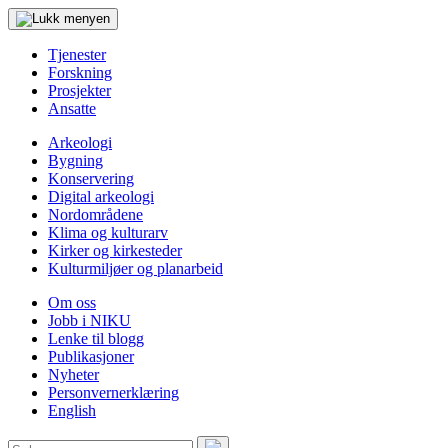
Tjenester
Forskning
Prosjekter
Ansatte
Arkeologi
Bygning
Konservering
Digital arkeologi
Nordområdene
Klima og kulturarv
Kirker og kirkesteder
Kulturmiljøer og planarbeid
Om oss
Jobb i NIKU
Lenke til blogg
Publikasjoner
Nyheter
Personvernerklæring
English
Søk