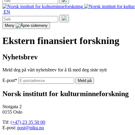
etter:
Søk
EN
Søk
etter:
Søk
Meny
Ekstern finansiert forskning
Nyhetsbrev
Meld deg på vårt nyhetsbrev for å få med deg siste nytt
E-post
*
Norsk institutt for kulturminneforskning
Storgata 2
0155 Oslo
Tlf:
(+47) 23 35 50 00
E-post:
post@niku.no