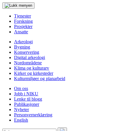
Tjenester
Forskning
Prosjekter
Ansatte
Arkeologi
Bygning
Konservering
Digital arkeologi
Nordområdene
Klima og kulturarv
Kirker og kirkesteder
Kulturmiljøer og planarbeid
Om oss
Jobb i NIKU
Lenke til blogg
Publikasjoner
Nyheter
Personvernerklæring
English
Søk