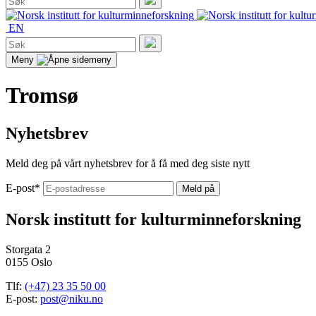
etter:
Søk
EN
Søk
etter:
Søk
Meny
Tromsø
Nyhetsbrev
Meld deg på vårt nyhetsbrev for å få med deg siste nytt
E-post
*
Norsk institutt for kulturminneforskning
Storgata 2
0155 Oslo
Tlf:
(+47) 23 35 50 00
E-post:
post@niku.no