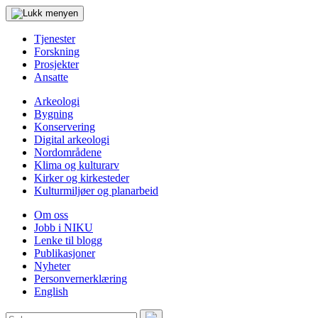
Tjenester
Forskning
Prosjekter
Ansatte
Arkeologi
Bygning
Konservering
Digital arkeologi
Nordområdene
Klima og kulturarv
Kirker og kirkesteder
Kulturmiljøer og planarbeid
Om oss
Jobb i NIKU
Lenke til blogg
Publikasjoner
Nyheter
Personvernerklæring
English
Søk