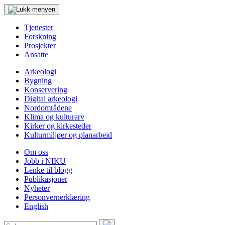
Tjenester
Forskning
Prosjekter
Ansatte
Arkeologi
Bygning
Konservering
Digital arkeologi
Nordområdene
Klima og kulturarv
Kirker og kirkesteder
Kulturmiljøer og planarbeid
Om oss
Jobb i NIKU
Lenke til blogg
Publikasjoner
Nyheter
Personvernerklæring
English
Søk