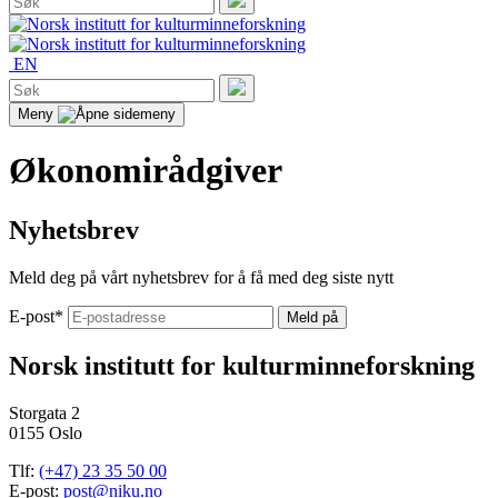
etter:
Søk
EN
Søk
etter:
Søk
Meny
Økonomirådgiver
Nyhetsbrev
Meld deg på vårt nyhetsbrev for å få med deg siste nytt
E-post
*
Norsk institutt for kulturminneforskning
Storgata 2
0155 Oslo
Tlf:
(+47) 23 35 50 00
E-post:
post@niku.no