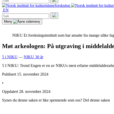
etter:
Søk
EN
Søk
etter:
Søk
Meny
NIKU
Et forskningsinstitutt som har ansatte fra mange ulike fag
Møt arkeologen: På utgraving i middelald
5 i NIKU
—
NIKU 30 år
5 I NIKU: Trond Engen er en av NIKUs mest erfarne middelalderarkeol
Publisert
15. november 2024
•
Oppdatert
28. november 2024
Synes du denne saken er like spennende som oss? Del denne saken