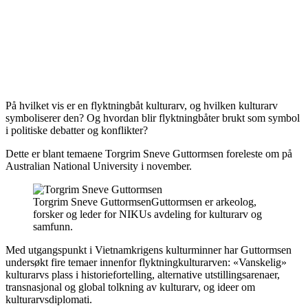
På hvilket vis er en flyktningbåt kulturarv, og hvilken kulturarv
symboliserer den? Og hvordan blir flyktningbåter brukt som symbol
i politiske debatter og konflikter?
Dette er blant temaene Torgrim Sneve Guttormsen foreleste om på
Australian National University i november.
Torgrim Sneve Guttormsen
Guttormsen er arkeolog,
forsker og leder for NIKUs avdeling for kulturarv og
samfunn.
Med utgangspunkt i Vietnamkrigens kulturminner har Guttormsen
undersøkt fire temaer innenfor flyktningkulturarven: «Vanskelig»
kulturarvs plass i historiefortelling, alternative utstillingsarenaer,
transnasjonal og global tolkning av kulturarv, og ideer om
kulturarvsdiplomati.