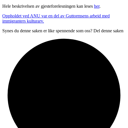
Hele beskrivelsen av gjesteforelesningen kan leses
her
.
Oppholdet ved ANU var en del av Guttormsens arbeid med
immigranters kulturarv.
Synes du denne saken er like spennende som oss? Del denne saken