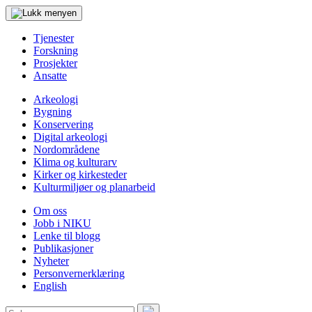
Tjenester
Forskning
Prosjekter
Ansatte
Arkeologi
Bygning
Konservering
Digital arkeologi
Nordområdene
Klima og kulturarv
Kirker og kirkesteder
Kulturmiljøer og planarbeid
Om oss
Jobb i NIKU
Lenke til blogg
Publikasjoner
Nyheter
Personvernerklæring
English
Søk