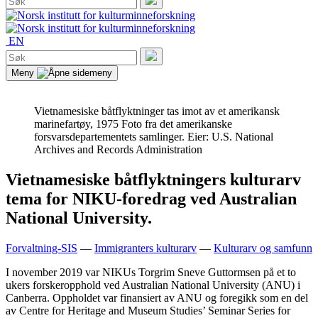
etter:
Søk
EN
Søk
etter:
Søk
Meny
Vietnamesiske båtflyktninger tas imot av et amerikansk
marinefartøy, 1975
Foto fra det amerikanske
forsvarsdepartementets samlinger. Eier: U.S. National
Archives and Records Administration
Vietnamesiske båtflyktningers kulturarv
tema for NIKU-foredrag ved Australian
National University.
Forvaltning-SIS
—
Immigranters kulturarv
—
Kulturarv og samfunn
I november 2019 var NIKUs Torgrim Sneve Guttormsen på et to
ukers forskeropphold ved Australian National University (ANU) i
Canberra. Oppholdet var finansiert av ANU og foregikk som en del
av Centre for Heritage and Museum Studies’ Seminar Series for